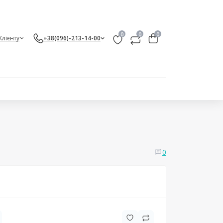
0
0
0
Клієнту
+38(096)-213-14-00
0