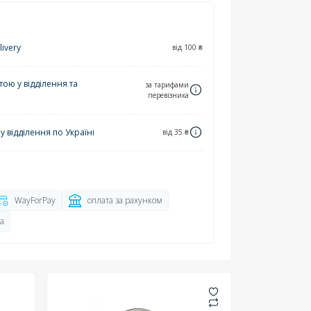
ivery
від 100 ₴
ю у відділення та
за тарифами
перевізника
 відділення по Україні
від 35 ₴
WayForPay
оплата за рахунком
а