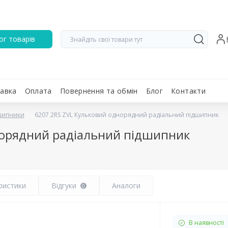
ог товарів
авка
Оплата
Повернення та обмін
Блог
Контакти
дшипники
6207 2RS ZVL Кульковий однорядний радіальний підшипник
норядний радіальний підшипник
ристики
Відгуки
Аналоги
0
В наявності