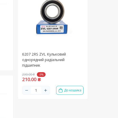
6207 2RS ZVL Кульковий
однорядний радіальний
підшипник
230.00 ₴
-9%
210.00 ₴
До кошика