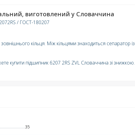
іальний, виготовлений у Словаччина
62072RS / ГОСТ-180207
 зовнішнього кільця. Між кільцями знаходиться сепаратор із
жете купити підшипник 6207 2RS ZVL Словаччина зі знижкою.
35