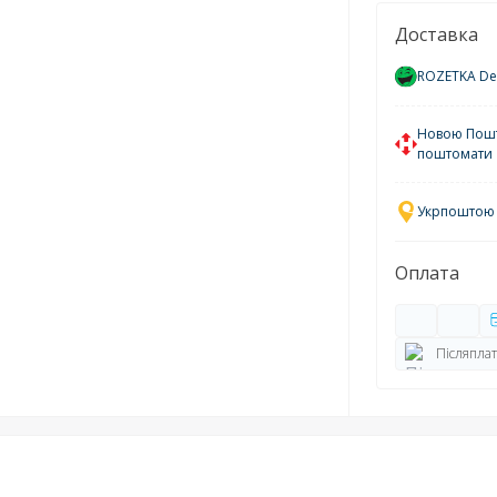
Доставка
ROZETKA Del
Новою Пошто
поштомати
Укрпоштою у
Оплата
Післяплат