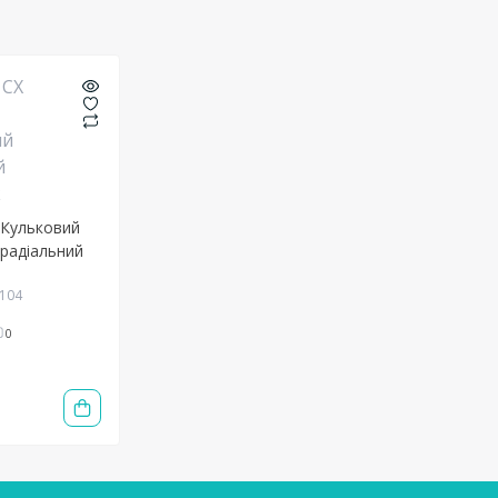
 Кульковий
радіальний
1104
0