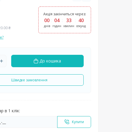
Акція закінчиться через:
00
04
33
39
днів
годин
хвилин
секунд
20.00 ₴
е?
До кошика
Швидке замовлення
 в 1 клік:
Купити