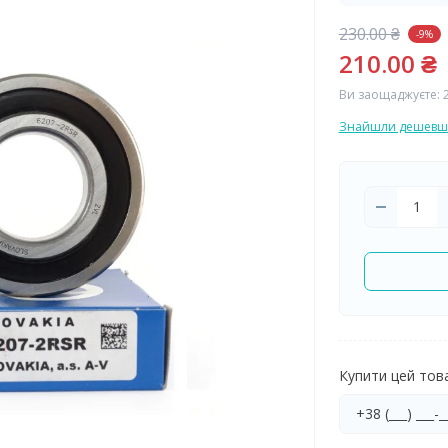
230.00 ₴
-9%
210.00 ₴
Ви заощаджуєте:
Знайшли дешевш
Купити цей товар