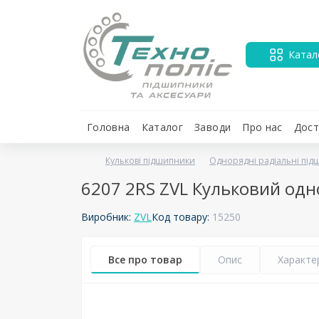
Катал
Головна
Каталог
Заводи
Про нас
Дост
Кулькові підшипники
Однорядні радіальні пі
6207 2RS ZVL Кульковий од
Виробник:
ZVL
Код товару:
15250
Все про товар
Опис
Характе