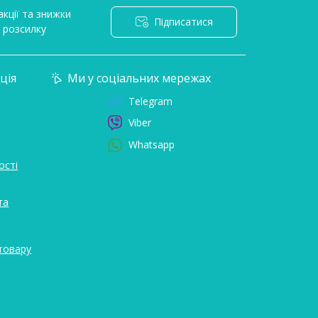
кції та знижки
Підписатися
l розсилку
ція
Ми у соціальних мережах
Telegram
Viber
Whatsapp
ості
та
товару