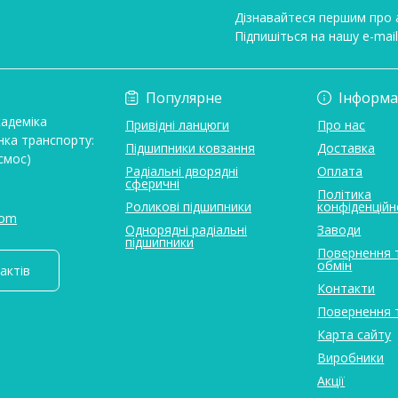
Дізнавайтеся першим про а
Підпишіться на нашу e-mai
Умови угоди
Популярне
Інформа
кадеміка
Привідні ланцюги
Про нас
нка транспорту:
Підшипники ковзання
Доставка
смос)
Радіальні дворядні
Оплата
сферичні
Політика
Роликові підшипники
конфіденційн
com
Однорядні радіальні
Заводи
підшипники
Повернення 
обмін
актів
Контакти
Повернення 
Карта сайту
Виробники
Акції