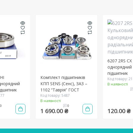
6207 2RS CX
однорядний 
підшипник
HI
Комплект підшипників
Код товару: 2
днорядний
КПП SENS (Сенс), ЗАЗ –
В наявності
ідшипник
1102 “Таврія” ГОСТ
777
Код товару: 5487
В наявності
0
0
1 690.00 ₴
120.00 ₴