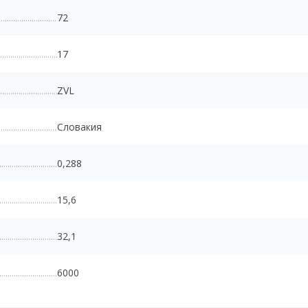
72
17
ZVL
Словакия
0,288
15,6
32,1
6000