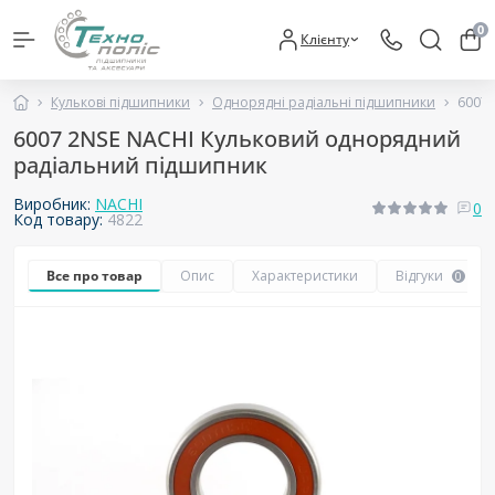
0
Клієнту
Кулькові підшипники
Однорядні радіальні підшипники
6007 
6007 2NSE NACHI Кульковий однорядний
радіальний підшипник
Виробник:
NACHI
0
Код товару:
4822
Все про товар
Опис
Характеристики
Відгуки
0