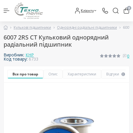
0
Клієнту
Кулькові підшипники
Однорядні радіальні підшипники
6007 
6007 2RS CT Кульковий однорядний
радіальний підшипник
Виробник:
КНР
0
Код товару:
6733
Все про товар
Опис
Характеристики
Відгуки
0