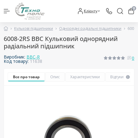
0
Клієнту
Кулькові підшипники
Однорядні радіальні підшипники
6008-
6008-2RS BBC Кульковий однорядний
радіальний підшипник
Виробник:
BBC-R
0
Код товару:
11638
Все про товар
Опис
Характеристики
Відгуки
0