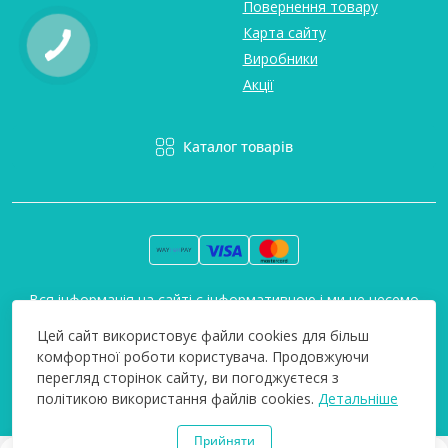
Повернення товару
Карта сайту
Виробники
Акції
Каталог товарів
Вся інформація на сайті є інформативною і ми не несемо
відповідальність за будь-які неточності. Технополіс © 2008-
Цей сайт використовує файли cookies для більш
2026
комфортної роботи користувача. Продовжуючи
перегляд сторінок сайту, ви погоджуєтеся з
політикою використання файлів cookies.
Детальніше
Прийняти