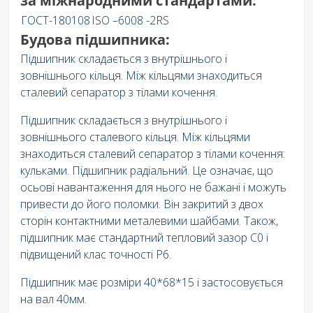
за міжнародними стандартами:
ГОСТ-180108
ISO –6008 -2RS
Будова підшипника:
Підшипник складається з внутрішнього і
зовнішнього кільця. Між кільцями знаходиться
сталевий сепаратор з тілами кочення.
Підшипник складається з внутрішнього і
зовнішнього сталевого кільця. Між кільцями
знаходиться сталевий сепаратор з тілами кочення:
кульками. Підшипник радіальний. Це означає, що
осьові навантаження для нього не бажані і можуть
привести до його поломки. Він закритий з двох
сторін контактними металевими шайбами. Також,
підшипник має стандартний тепловий зазор C0 і
підвищений клас точності P6.
Підшипник має розміри 40*68*15 і застосовується
на вал 40мм.