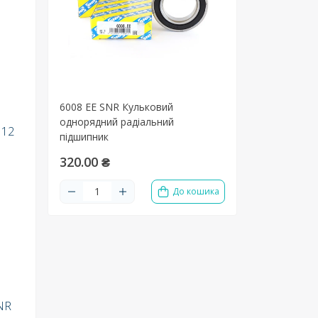
6008 EE SNR Кульковий
однорядний радіальний
 12
підшипник
320.00 ₴
До кошика
NR