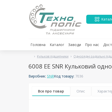
Катал
Головна
Каталог
Заводи
Про нас
Дост
Кулькові підшипники
Однорядні радіальні пі
6008 EE SNR Кульковий одн
Виробник:
SNR
Код товару:
7036
Все про товар
Опис
Характе