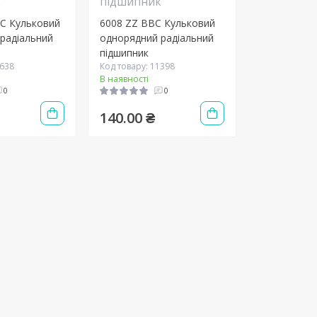
C Кульковий
6008 ZZ BBC Кульковий
радіальний
однорядний радіальний
підшипник
1638
Код товару: 11398
В наявності
0
0
140.00 ₴