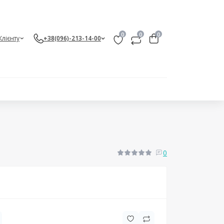
0
0
0
Клієнту
+38(096)-213-14-00
0