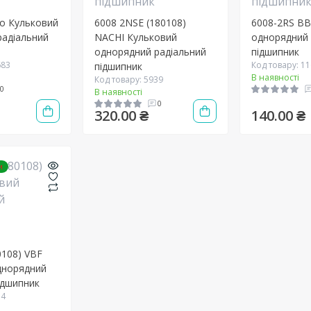
yo Кульковий
6008 2NSE (180108)
6008-2RS BB
радіальний
NACHI Кульковий
однорядний 
однорядний радіальний
підшипник
683
Код товару: 1
підшипник
В наявності
Код товару: 5939
0
В наявності
0
320.00 ₴
140.00 ₴
и
0108) VBF
днорядний
ідшипник
14