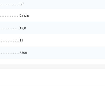
0,2
Сталь
17,8
11
6300