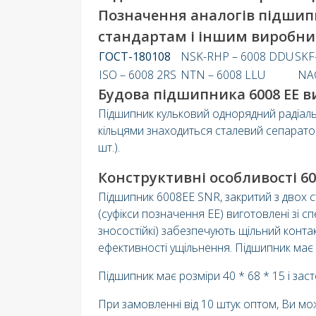
Позначення аналогів підшип
стандартам і іншим виробни
ГОСТ-180108
NSK-RHP – 6008 DDU
SKF
ISO – 6008 2RS
NTN – 6008 LLU
NAC
Будова підшипника 6008 EE в
Підшипник кульковий однорядний радіальн
кільцями знаходиться сталевий сепаратор 
шт.).
Конструктивні особливості 6
Підшипник 6008EE SNR, закритий з двох 
(суфікси позначення EE) виготовлені зі 
зносостійкі) забезпечують щільний конта
ефективності ущільнення. Підшипник має
Підшипник має розміри 40 * 68 * 15 і зас
При замовленні від 10 штук оптом, Ви м