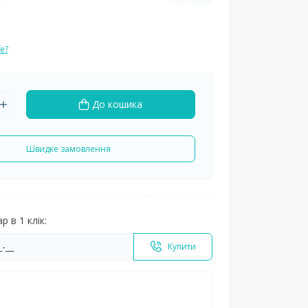
е?
До кошика
Швидке замовлення
 в 1 клік:
Купити