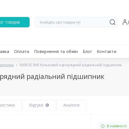
ог товарів
авка
Оплата
Повернення та обмін
Блог
Контакти
дшипники
6008 EE SNR Кульковий однорядний радіальний підшипник
орядний радіальний підшипник
ристики
Відгуки
Аналоги
0
В наявності