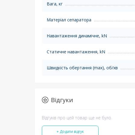
Вага, кг
Матеріал сепаратора
Навантаження динамічне, kN
Статичне навантаження, kN
Швидкість обертання (max), об/хв
Відгуки
Відгуків про цей товар ще не було.
+ Додати відгук