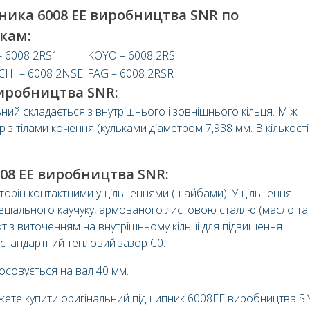
ника 6008 EE виробництва SNR по
кам:
- 6008 2RS1
KOYO – 6008 2RS
HI – 6008 2NSE
FAG – 6008 2RSR
иробництва SNR:
ий складається з внутрішнього і зовнішнього кільця. Між
з тілами кочення (кульками діаметром 7,938 мм. В кількості
008 EE виробництва SNR:
сторін контактними ущільненнями (шайбами). Ущільнення
спеціального каучуку, армованого листовою сталлю (масло та
кт з виточенням на внутрішньому кільці для підвищення
 стандартний тепловий зазор C0.
тосовується на вал 40 мм.
ожете купити оригінальний підшипник 6008EE виробництва S