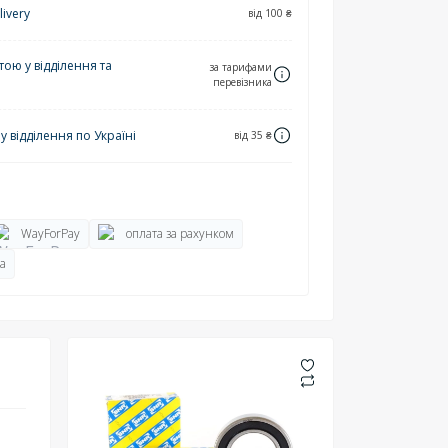
ivery
від 100 ₴
ю у відділення та
за тарифами
перевізника
 відділення по Україні
від 35 ₴
WayForPay
оплата за рахунком
а