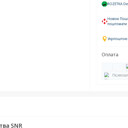
ROZETKA Del
Новою Пошто
поштомати
Укрпоштою у
Оплата
Післяплат
тва SNR