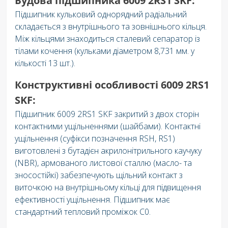
Будова підшипника 6009 2RS1 SKF:
Підшипник кульковий однорядний радіальний
складається з внутрішнього та зовнішнього кільця.
Між кільцями знаходиться сталевий сепаратор із
тілами кочення (кульками діаметром 8,731 мм. у
кількості 13 шт.).
Конструктивні особливості 6009 2RS1
SKF:
Підшипник 6009 2RS1 SKF закритий з двох сторін
контактними ущільненнями (шайбами). Контактні
ущільнення (суфікси позначення RSH, RS1)
виготовлені з бутадієн акрилонітрильного каучуку
(NBR), армованого листової сталлю (масло- та
зносостійкі) забезпечують щільний контакт з
виточкою на внутрішньому кільці для підвищення
ефективності ущільнення. Підшипник має
стандартний тепловий проміжок C0.