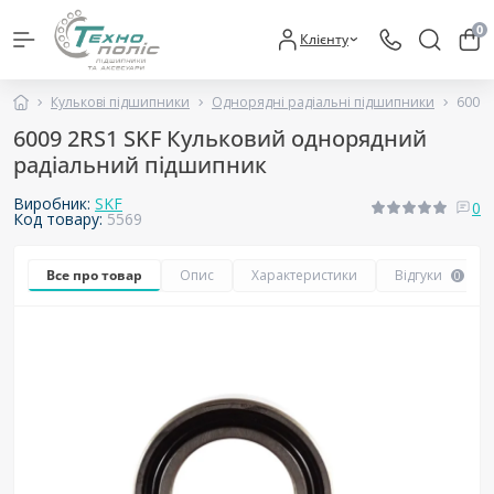
0
Клієнту
Кулькові підшипники
Однорядні радіальні підшипники
6009 
6009 2RS1 SKF Кульковий однорядний
радіальний підшипник
Виробник:
SKF
0
Код товару:
5569
Все про товар
Опис
Характеристики
Відгуки
0