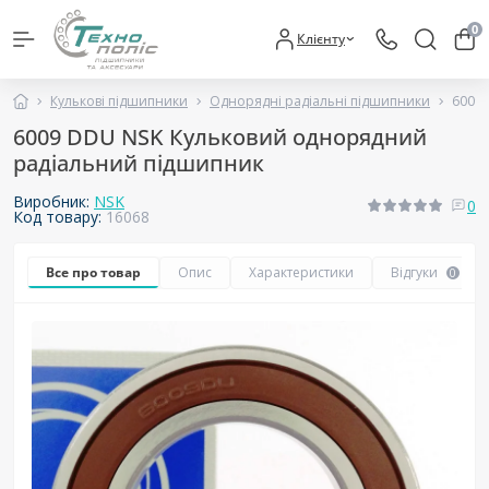
0
Клієнту
Кулькові підшипники
Однорядні радіальні підшипники
6009
6009 DDU NSK Кульковий однорядний
радіальний підшипник
Виробник:
NSK
0
Код товару:
16068
Все про товар
Опис
Характеристики
Відгуки
0