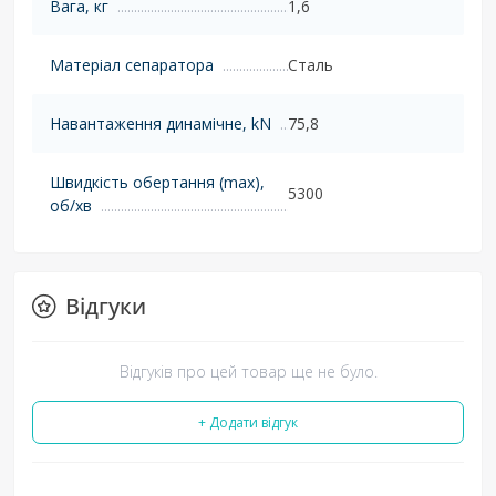
Вага, кг
1,6
Матеріал сепаратора
Сталь
Навантаження динамічне, kN
75,8
Швидкість обертання (max),
5300
об/хв
Відгуки
Відгуків про цей товар ще не було.
+ Додати відгук