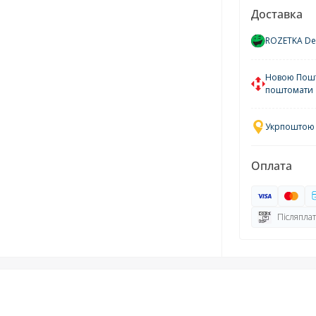
Доставка
ROZETKA Del
Новою Пошто
поштомати
Укрпоштою у
Оплата
Післяплат