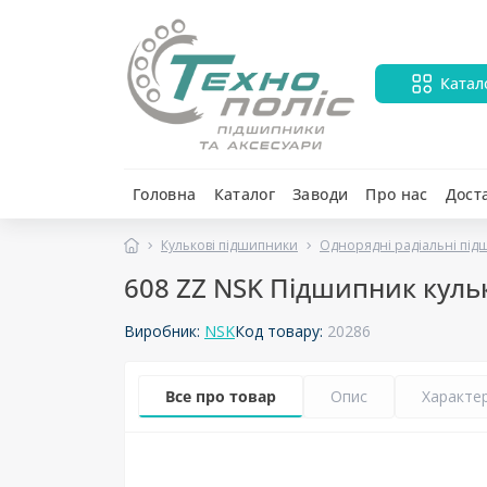
Катал
Головна
Каталог
Заводи
Про нас
Дост
Кулькові підшипники
Однорядні радіальні пі
608 ZZ NSK Підшипник кулько
Виробник:
NSK
Код товару:
20286
Все про товар
Опис
Характе