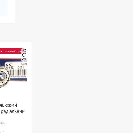
ть - менша ціна!
ульковий
 радіальний
1091