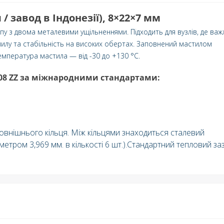
/ завод в Індонезії), 8×22×7 мм
пу з двома металевими ущільненнями. Підходить для вузлів, де важ
пилу та стабільність на високих обертах. Заповнений мастилом
мпература мастила — від -30 до +130 °C.
08 ZZ за міжнародними стандартами:
зовнішнього кільця. Між кільцями знаходиться сталевий
метром 3,969 мм. в кількості 6 шт.).Cтандартний тепловий за