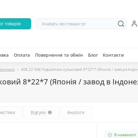
ог товарів
авка
Оплата
Повернення та обмін
Блог
Контакти
дшипники
608 ZZ NSK Підшипник кульковий 8*22*7 (Японія / завод в Індоне
вий 8*22*7 (Японія / завод в Індонез
ристики
Відгуки
Аналоги
2
В наявності