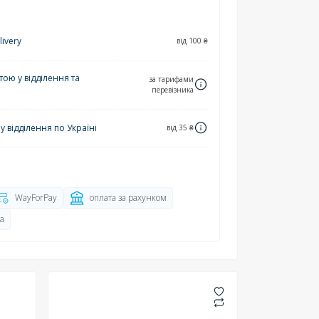
ivery
від 100 ₴
ю у відділення та
за тарифами
перевізника
 відділення по Україні
від 35 ₴
WayForPay
оплата за рахунком
а