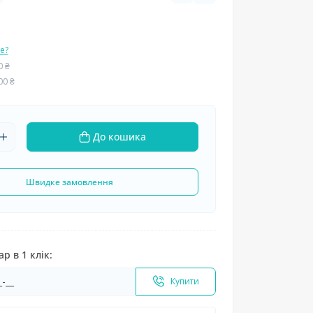
е?
0 ₴
00 ₴
До кошика
Швидке замовлення
р в 1 клік:
Купити