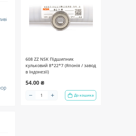
ливі
608 ZZ NSK Підшипник
кульковий 8*22*7 (Японія / завод
в Індонезії)
54.00 ₴
зор
До кошика