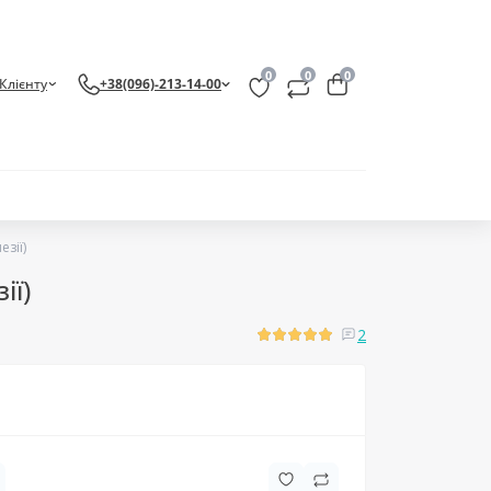
0
0
0
Клієнту
+38(096)-213-14-00
зії)
ії)
2