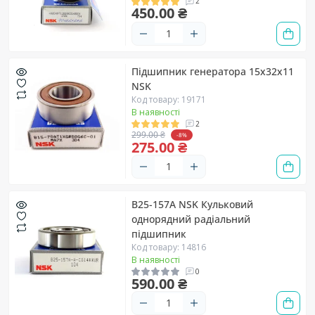
2
450.00 ₴
Підшипник генератора 15х32х11
NSK
Код товару: 19171
В наявності
2
299.00 ₴
-8%
275.00 ₴
B25-157A NSK Кульковий
однорядний радіальний
підшипник
Код товару: 14816
В наявності
0
590.00 ₴