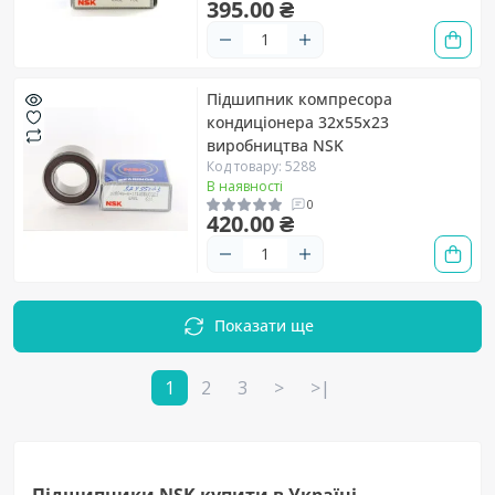
395.00 ₴
Підшипник компресора
кондиціонера 32х55х23
виробництва NSK
Код товару: 5288
В наявності
0
420.00 ₴
Показати ще
1
2
3
>
>|
Підшипники NSK купити в Україні.