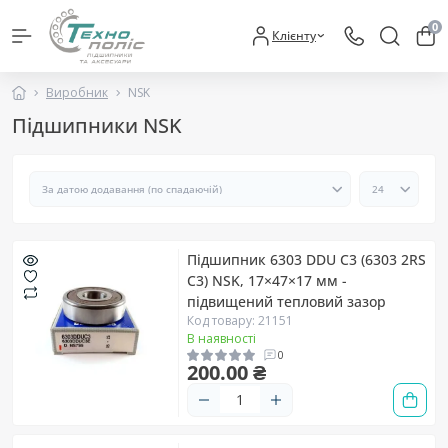
0
Клієнту
Виробник
NSK
Підшипники NSK
Підшипник 6303 DDU C3 (6303 2RS
C3) NSK, 17×47×17 мм -
підвищений тепловий зазор
Код товару: 21151
В наявності
0
200.00 ₴