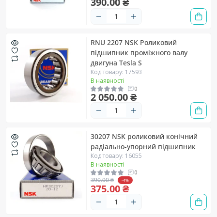
390.00 ₴
RNU 2207 NSK Роликовий
підшипник проміжного валу
двигуна Tesla S
Код товару: 17593
В наявності
0
2 050.00 ₴
30207 NSK роликовий конічний
радіально-упорний підшипник
Код товару: 16055
В наявності
0
390.00 ₴
-4%
375.00 ₴