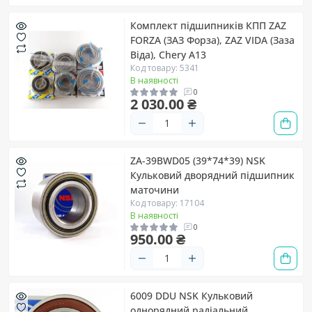
Комплект підшипників КПП ZAZ
FORZA (ЗАЗ Форза), ZAZ VIDA (Заза
Віда), Chery A13
Код товару: 5341
В наявності
0
2 030.00 ₴
ZA-39BWD05 (39*74*39) NSK
Кульковий дворядний підшипник
маточини
Код товару: 17104
В наявності
0
950.00 ₴
6009 DDU NSK Кульковий
однорядний радіальний