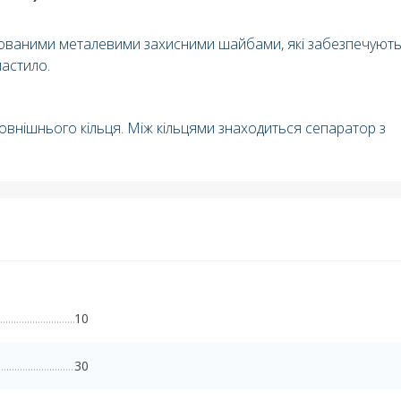
умованими металевими захисними шайбами, які забезпечуют
мастило.
зовнішнього кільця. Між кільцями знаходиться сепаратор з
10
30