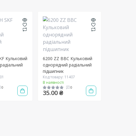
KF Кульковий
6200 ZZ BBC Кульковий
радіальний
однорядний радіальний
підшипник
001
Код товару: 11407
В наявності
0
0
35.00 ₴