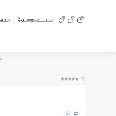
0
0
0
Клієнту
+38(096)-213-14-00
ик
0