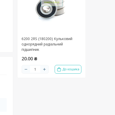
ь
6200 2RS (180200) Кульковий
однорядний радіальний
підшипник
20.00 ₴
До кошика