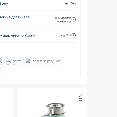
ivery
від 100 ₴
ю у відділення та
за тарифами
перевізника
 відділення по Україні
від 35 ₴
WayForPay
оплата за рахунком
а