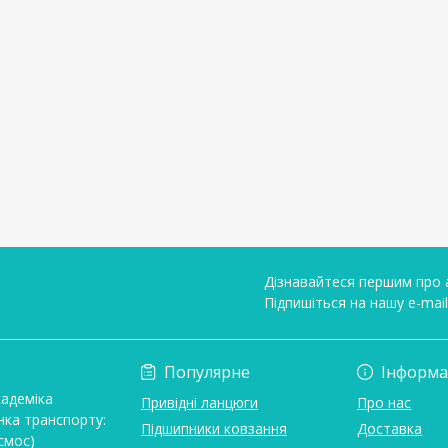
Дізнавайтеся першим про а
Підпишіться на нашу e-mai
Умови угоди
Популярне
Інформа
кадеміка
Привідні ланцюги
Про нас
нка транспорту:
Підшипники ковзання
Доставка
смос)