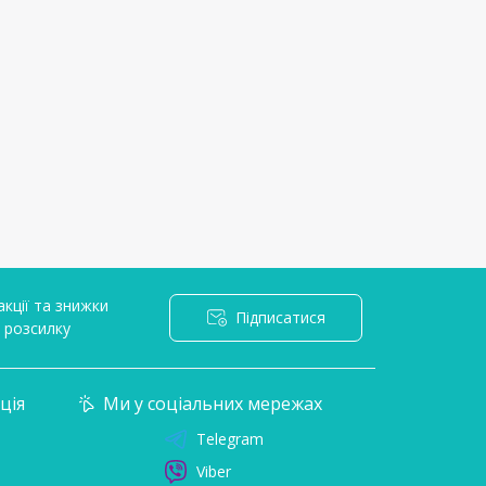
кції та знижки
Підписатися
l розсилку
ція
Ми у соціальних мережах
Telegram
Viber