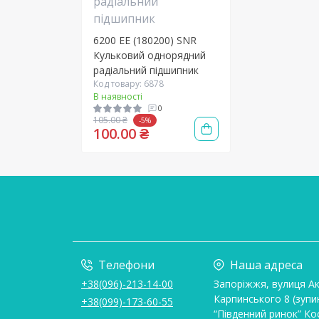
6200 EE (180200) SNR
Кульковий однорядний
радіальний підшипник
Код товару: 6878
В наявності
0
105.00 ₴
-5%
100.00 ₴
Телефони
Наша адреса
+38(096)-213-14-00
Запоріжжя, вулиця А
Карпинського 8 (зупи
+38(099)-173-60-55
“Південний ринок” Ко