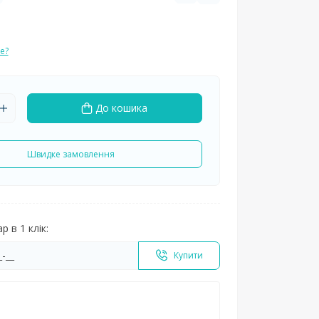
е?
До кошика
Швидке замовлення
 в 1 клік:
Купити