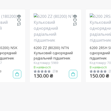
80200) NSK
6200 ZZ (80200) NTN
6200 2RSH S
днорядний
Кульковий однорядний
однорядний 
ідшипник
радіальний підшипник
підшипник
47
Код товару: 5969
Код товару: 7
В наявності
В наявності
0
0
130.00 ₴
150.00 ₴