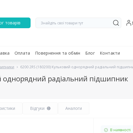
ог товарів
авка
Оплата
Повернення та обмін
Блог
Контакти
дшипники
6200 2RS (180200) Кульковий однорядний радіальний підшипн
ий однорядний радіальний підшипник
ристики
Відгуки
Аналоги
0
В наявності