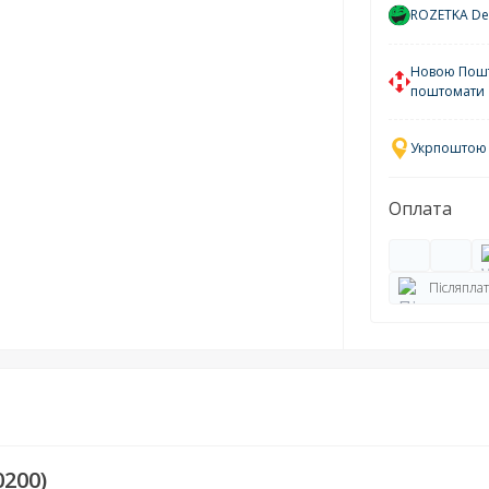
ROZETKA Del
Новою Пошто
поштомати
Укрпоштою у
Оплата
Післяплат
200)