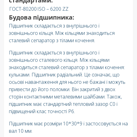
стандартами:
ГОСТ-80200
ISO – 6200 ZZ
Будова підшипника:
Підшипник складається з внутрішнього і
зовнішнього кільця. Між кільцями знаходиться
сталевий сепаратор з тілами кочення.
Підшипник складається з внутрішнього і
зовнішнього сталевого кільця. Між кільцями
знаходиться сталевий сепаратор з тілами кочення:
кульками. Підшипник радіальний. Це означає, що
осьові навантаження для нього не бажані і можуть
привести до його поломки. Він закритий з двох
сторін контактними металевими шайбами. Також,
підшипник має стандартний тепловий зазор C0 і
підвищений клас точності P6.
Підшипник має розміри 10*30*9 і застосовується на
вал 10 мм.