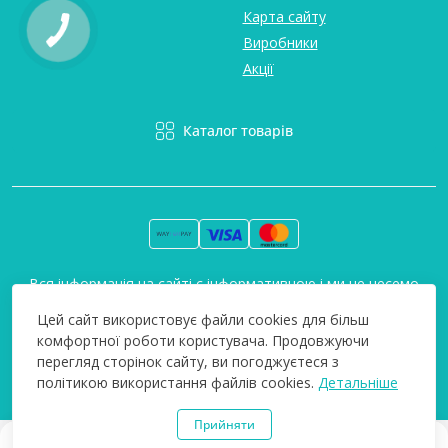
Карта сайту
Виробники
Акції
Каталог товарів
Вся інформація на сайті є інформативною і ми не несемо
відповідальність за будь-які неточності. Технополіс © 2008-
Цей сайт використовує файли cookies для більш
2026
комфортної роботи користувача. Продовжуючи
перегляд сторінок сайту, ви погоджуєтеся з
політикою використання файлів cookies.
Детальніше
Прийняти
0
0