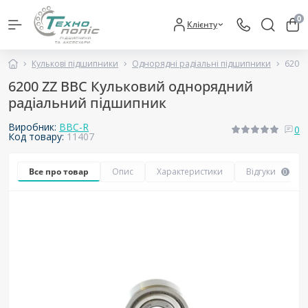
0
Клієнту
Кулькові підшипники
Однорядні радіальні підшипники
6200
6200 ZZ BBC Кульковий однорядний
радіальний підшипник
Виробник:
BBC-R
0
Код товару:
11407
Все про товар
Опис
Характеристики
Відгуки
0