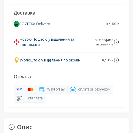
Доставка
ROZETKA Delivery
від 100 ₴
Новою Поштою у відділення та
за тарифами
поштомати
перевізника
Укрпоштою у відділення по Україні
від 35 ₴
Оплата
WayForPay
оплата за рахунком
Післяплата
Опис