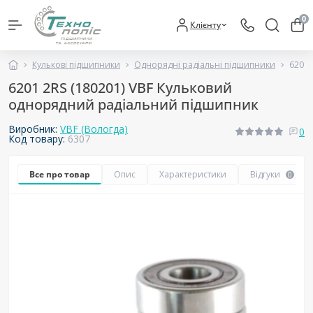
0
Клієнту
Кулькові підшипники
Однорядні радіальні підшипники
6201 
6201 2RS (180201) VBF Кульковий
однорядний радіальний підшипник
Виробник:
VBF (Вологда)
0
Код товару:
6307
Все про товар
Опис
Характеристики
Відгуки
0