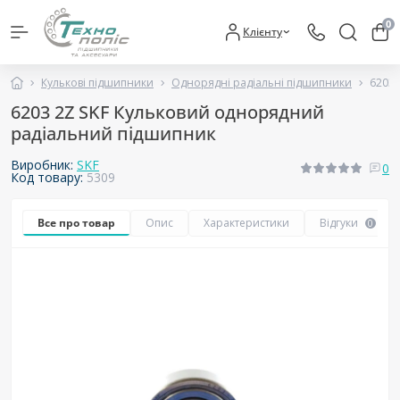
0
Клієнту
Кулькові підшипники
Однорядні радіальні підшипники
6203 
6203 2Z SKF Кульковий однорядний
радіальний підшипник
Виробник:
SKF
0
Код товару:
5309
Все про товар
Опис
Характеристики
Відгуки
0