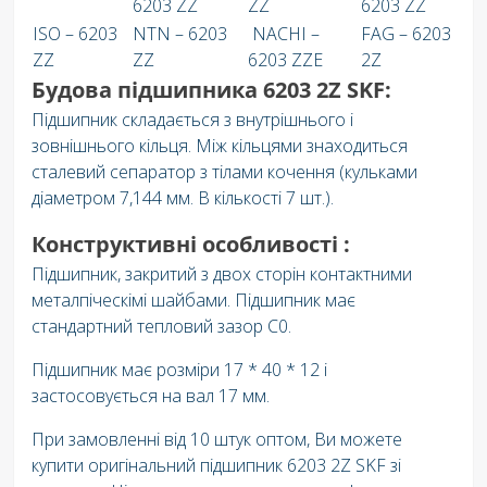
6203 ZZ
ZZ
6203 ZZ
ISO – 6203
NTN – 6203
NACHI –
FAG – 6203
ZZ
ZZ
6203 ZZE
2Z
Будова підшипника 6203 2Z SKF:
Підшипник складається з внутрішнього і
зовнішнього кільця. Між кільцями знаходиться
сталевий сепаратор з тілами кочення (кульками
діаметром 7,144 мм. В кількості 7 шт.).
Конструктивні особливості :
Підшипник, закритий з двох сторін контактними
металпіческімі шайбами. Підшипник має
стандартний тепловий зазор C0.
Підшипник має розміри 17 * 40 * 12 і
застосовується на вал 17 мм.
При замовленні від 10 штук оптом, Ви можете
купити оригінальний підшипник 6203 2Z SKF зі