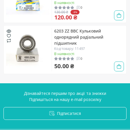
В наявності
0
130.00 ₴
-8%
120.00 ₴
6203 ZZ BBC Кульковий
однорядний радіальний
підшипник
Код товару: 11497
В наявності
0
50.00 ₴
Дізнавайтеся першим про акції та знижки
Підпишіться на нашу e-mail розсилку
Підписатися
Умови угоди