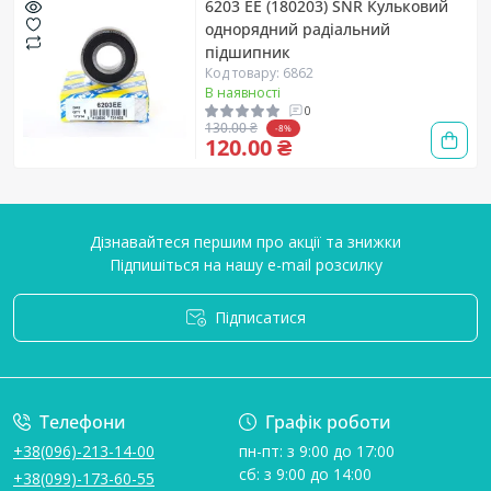
6203 EE (180203) SNR Кульковий
однорядний радіальний
підшипник
Код товару: 6862
В наявності
0
130.00 ₴
-8%
120.00 ₴
Дізнавайтеся першим про акції та знижки
Підпишіться на нашу e-mail розсилку
Підписатися
Умови угоди
Телефони
Графік роботи
+38(096)-213-14-00
пн-пт: з 9:00 до 17:00
сб: з 9:00 до 14:00
+38(099)-173-60-55