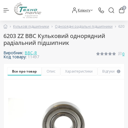
0
Клієнту
Кулькові підшипники
Однорядні радіальні підшипники
6203
6203 ZZ BBC Кульковий однорядний
радіальний підшипник
Виробник:
BBC-R
0
Код товару:
11497
Все про товар
Опис
Характеристики
Відгуки
0