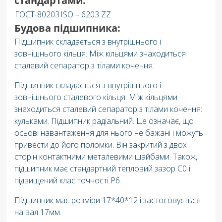
стандартами:
ГОСТ-80203
ISO – 6203 ZZ
Будова підшипника:
Підшипник складається з внутрішнього і
зовнішнього кільця. Між кільцями знаходиться
сталевий сепаратор з тілами кочення.
Підшипник складається з внутрішнього і
зовнішнього сталевого кільця. Між кільцями
знаходиться сталевий сепаратор з тілами кочення:
кульками. Підшипник радіальний. Це означає, що
осьові навантаження для нього не бажані і можуть
привести до його поломки. Він закритий з двох
сторін контактними металевими шайбами. Також,
підшипник має стандартний тепловий зазор C0 і
підвищений клас точності P6.
Підшипник має розміри 17*40*12 і застосовується
на вал 17мм.