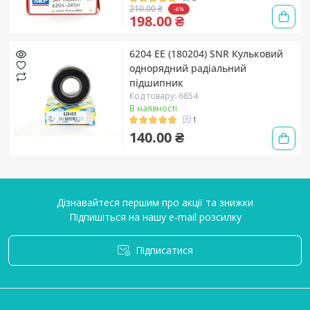
210.00 ₴
-6%
198.00 ₴
6204 EE (180204) SNR Кульковий
однорядний радіальний
підшипник
Код товару: 6854
В наявності
1
140.00 ₴
Дізнавайтеся першим про акції та знижки
Підпишіться на нашу e-mail розсилку
Підписатися
Умови угоди