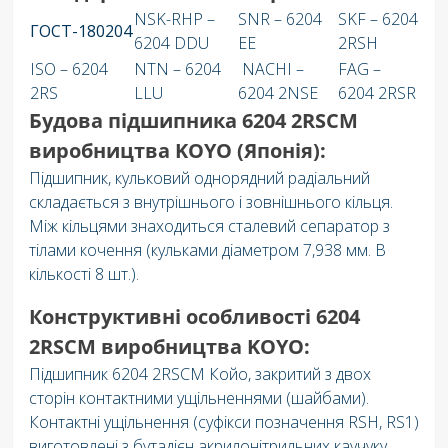
NSK-RHP –
SNR – 6204
SKF – 6204
ГОСТ-180204
6204 DDU
EE
2RSH
ISO – 6204
NTN – 6204
NACHI –
FAG –
2RS
LLU
6204 2NSE
6204 2RSR
Будова підшипника 6204 2RSCM
виробництва KOYO (Японія):
Підшипник, кульковий однорядний радіальний
складається з внутрішнього і зовнішнього кільця.
Між кільцями знаходиться сталевий сепаратор з
тілами кочення (кульками діаметром 7,938 мм. В
кількості 8 шт.).
Конструктивні особливості 6204
2RSCM виробництва KOYO:
Підшипник 6204 2RSCM Койо, закритий з двох
сторін контактними ущільненнями (шайбами).
Контактні ущільнення (суфікси позначення RSH, RS1)
виготовлені з бутадієн акрилонітрильних каучуку