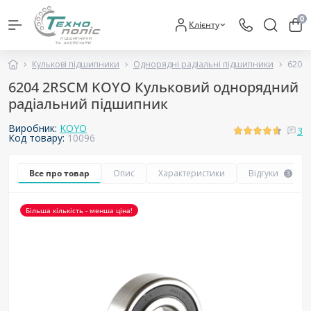
0
Клієнту
Кулькові підшипники
Однорядні радіальні підшипники
6204
6204 2RSCM KOYO Кульковий однорядний
радіальний підшипник
Виробник:
KOYO
3
Код товару:
10096
Все про товар
Опис
Характеристики
Відгуки
3
Більша кількість - менша ціна!