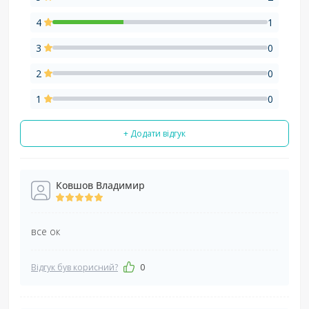
4
1
3
0
2
0
1
0
+ Додати відгук
Ковшов Владимир
все ок
Відгук був корисний?
0