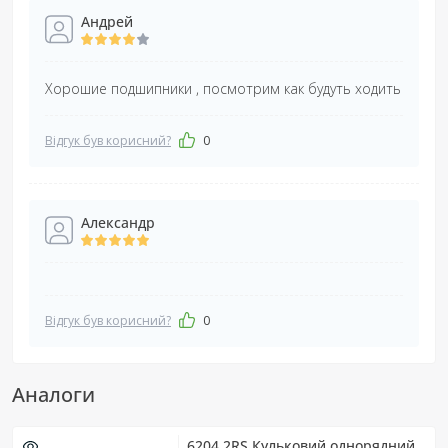
Андрей
Хорошие подшипники , посмотрим как будуть ходить
Відгук був корисний?
0
Александр
Відгук був корисний?
0
Аналоги
6204 2RS Кульковий однорядний