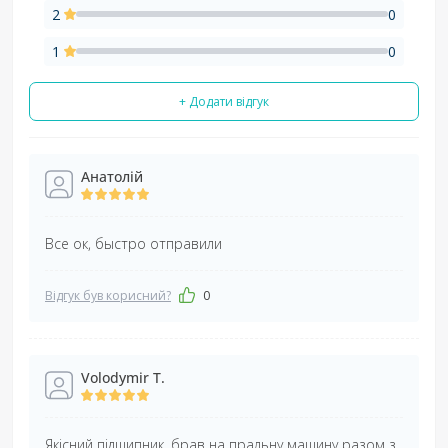
2
0
1
0
+ Додати відгук
Анатолій
Все ок, быстро отправили
Відгук був корисний?
0
Volodymir T.
Якісний підшипник, брав на пральну машину разом з