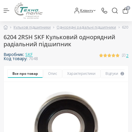
0
Клієнту
Кулькові підшипники
Однорядні радіальні підшипники
6204 
6204 2RSH SKF Кульковий однорядний
радіальний підшипник
Виробник:
SKF
2
Код товару:
7048
Все про товар
Опис
Характеристики
Відгуки
2