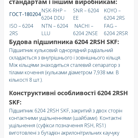
стандартам і іншим виробникам:
NSK-RHP –
SNR – 6204
KOYO –
ГОСТ-180204
6204 DDU
EE
6204 2RS
ISO – 6204
NTN – 6204
NACHI –
FAG –
2RS
LLU
6204 2NSE
6204 2RSR
Будова підшипника 6204 2RSH SKF:
Підшипник кульковий однорядний радіальний
складається з внутрішнього і зовнішнього кільця.
Між кільцями знаходиться сталевий сепаратор з
тілами кочення (кульками діаметром 7,938 мм. В
кількості 8 шт.).
Конструктивні особливості 6204 2RSH
SKF:
Підшипник 6204 2RSH SKF, закритий з двох сторін
контактними ущільненнями (шайбами). Контактні
ущільнення (суфікси позначення RSH, RS1)
виготовлені з бутадієн акрилонітрильних каучуку