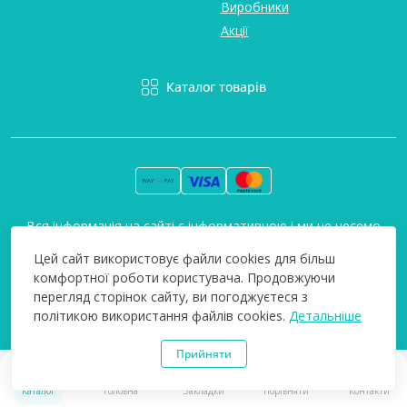
Виробники
Акції
Каталог товарів
Вся інформація на сайті є інформативною і ми не несемо
відповідальність за будь-які неточності. Технополіс © 2008-
Цей сайт використовує файли cookies для більш
2026
комфортної роботи користувача. Продовжуючи
перегляд сторінок сайту, ви погоджуєтеся з
політикою використання файлів cookies.
Детальніше
Прийняти
0
0
Каталог
Головна
Закладки
Порівняти
Контакти