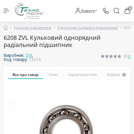
0
Клієнту
Кулькові підшипники
Однорядні радіальні підшипники
6208 
6208 ZVL Кульковий однорядний
радіальний підшипник
Виробник:
ZVL
0
Код товару:
15216
Все про товар
Опис
Характеристики
Відгуки
0