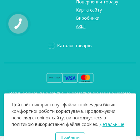
Повернення товару
Карта сайту
Виробники
Акції
Каталог товарів
Вся інформація на сайті є інформативною і ми не несемо
відповідальність за будь-які неточності. Технополіс © 2008-
Цей сайт використовує файли cookies для більш
2026
комфортної роботи користувача. Продовжуючи
перегляд сторінок сайту, ви погоджуєтеся з
політикою використання файлів cookies.
Детальніше
Прийняти