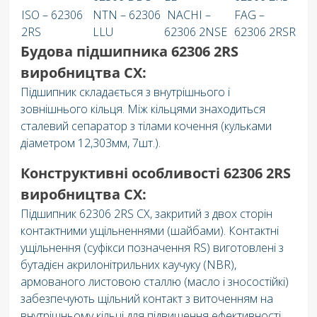
ISO – 62306
NTN – 62306
NACHI –
FAG –
2RS
LLU
62306 2NSE
62306 2RSR
Будова підшипника 62306 2RS
виробництва CX:
Підшипник складається з внутрішнього і
зовнішнього кільця. Між кільцями знаходиться
сталевий сепаратор з тілами кочення (кульками
діаметром 12,303мм, 7шт.).
Конструктивні особливості 62306 2RS
виробництва CX:
Підшипник 62306 2RS СX, закритий з двох сторін
контактними ущільненнями (шайбами). Контактні
ущільнення (суфікси позначення RS) виготовлені з
бутадієн акрилонітрильних каучуку (NBR),
армованого листовою сталлю (масло і зносостійкі)
забезпечують щільний контакт з виточенням на
внутрішньому кільці для підвищення ефективності