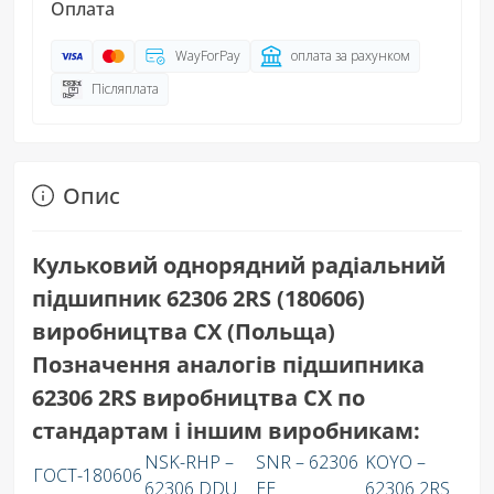
Оплата
WayForPay
оплата за рахунком
Післяплата
Опис
Кульковий однорядний радіальний
підшипник 62306 2RS (180606)
виробництва CX (Польща)
Позначення аналогів підшипника
62306 2RS виробництва СХ по
стандартам і іншим виробникам:
NSK-RHP –
SNR – 62306
KOYO –
ГОСТ-180606
62306 DDU
EE
62306 2RS