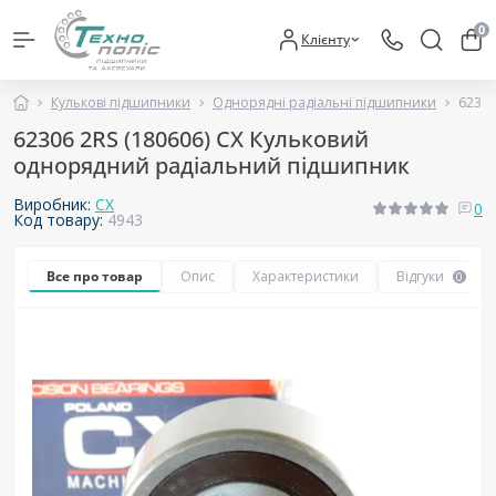
0
Клієнту
Кулькові підшипники
Однорядні радіальні підшипники
62306
62306 2RS (180606) CX Кульковий
однорядний радіальний підшипник
Виробник:
CX
0
Код товару:
4943
Все про товар
Опис
Характеристики
Відгуки
0