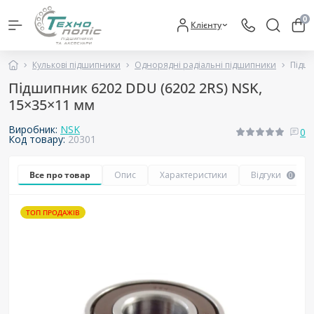
0
Клієнту
Кулькові підшипники
Однорядні радіальні підшипники
Підши
Підшипник 6202 DDU (6202 2RS) NSK,
15×35×11 мм
Виробник:
NSK
0
Код товару:
20301
Все про товар
Опис
Характеристики
Відгуки
0
ТОП ПРОДАЖІВ