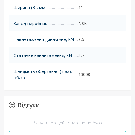
Ширина (B), мм
11
Завод-виробник
NSK
Навантаження динамічне, kN
9,5
Статичне навантаження, kN
3,7
Швидкість обертання (max),
13000
об/хв
Відгуки
Відгуків про цей товар ще не було.