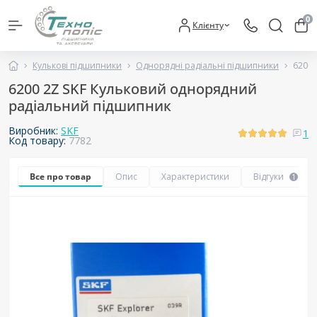
0
Клієнту
Кулькові підшипники
Однорядні радіальні підшипники
6200 
6200 2Z SKF Кульковий однорядний
радіальний підшипник
Виробник:
SKF
1
Код товару:
7782
Все про товар
Опис
Характеристики
Відгуки
1