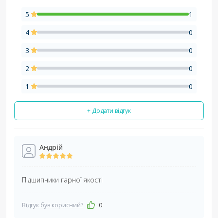
5
1
4
0
3
0
2
0
1
0
+ Додати відгук
Андрій
Підшипники гарної якості
Відгук був корисний?
0