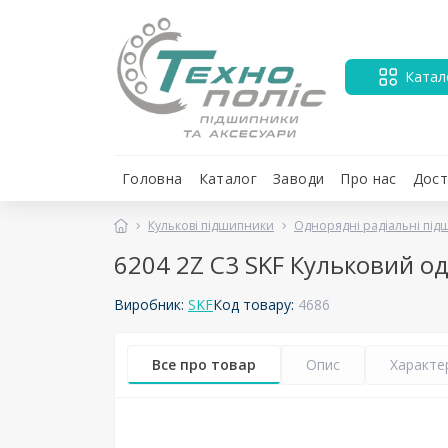
Катал
Головна
Каталог
Заводи
Про нас
Дост
Кулькові підшипники
Однорядні радіальні пі
6204 2Z C3 SKF Кульковий 
Виробник:
SKF
Код товару:
4686
Все про товар
Опис
Характе