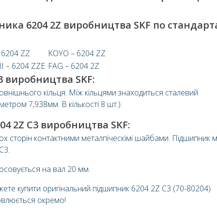
ника 6204 2Z виробництва SKF по стандар
 6204 ZZ
KOYO – 6204 ZZ
 – 6204 ZZE
FAG – 6204 2Z
3 виробництва SKF:
зовнішнього кільця. Між кільцями знаходиться сталевий
етром 7,938мм. В кількості 8 шт.).
04 2Z C3 виробництва SKF:
ох сторін контактними металпіческімі шайбами. Підшипник 
C3.
тосовується на вал 20 мм.
жете купити оригінальний підшипник 6204 2Z С3 (70-80204)
овлюється окремо!