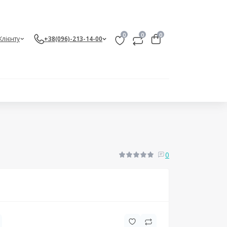
0
0
0
Клієнту
+38(096)-213-14-00
0