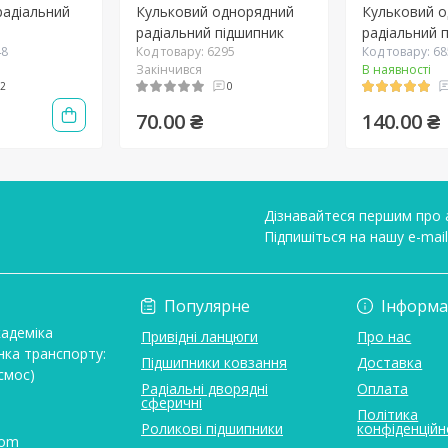
радіальний
Кульковий однорядний
Кульковий 
радіальний підшипник
радіальний 
48
Код товару: 6295
Код товару: 6
Закінчився
В наявності
2
0
70.00 ₴
140.00 ₴
Дізнавайтеся першим про а
Підпишіться на нашу e-mai
Умови угоди
Популярне
Інформа
кадеміка
Привідні ланцюги
Про нас
нка транспорту:
Підшипники ковзання
Доставка
смос)
Радіальні дворядні
Оплата
сферичні
Політика
Роликові підшипники
конфіденційн
com