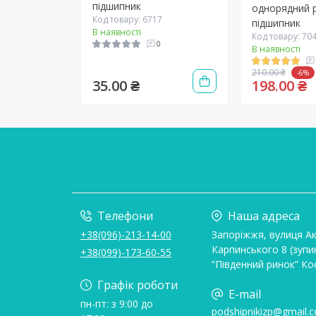
підшипник
однорядний 
Код товару: 6717
підшипник
В наявності
Код товару: 70
0
В наявності
210.00 ₴
-6%
35.00 ₴
198.00 ₴
Телефони
Наша адреса
+38(096)-213-14-00
Запоріжжя, вулиця А
Карпинського 8 (зупи
+38(099)-173-60-55
“Південний ринок” Ко
Графік роботи
E-mail
пн-пт: з 9:00 до
podshipnikizp@gmail.