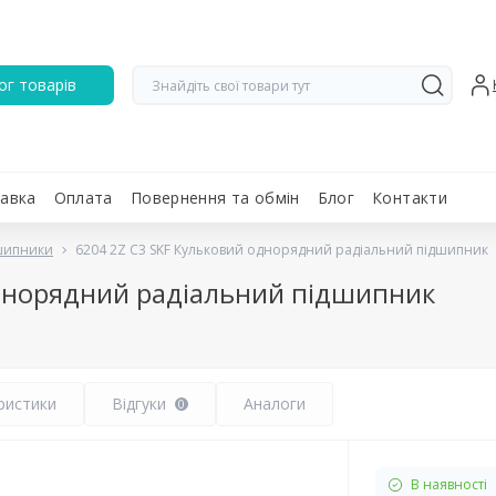
ог товарів
авка
Оплата
Повернення та обмін
Блог
Контакти
дшипники
6204 2Z C3 SKF Кульковий однорядний радіальний підшипник
однорядний радіальний підшипник
ристики
Відгуки
Аналоги
0
В наявності