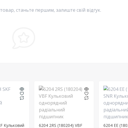
 товар, станьте першим, залиште свій відгук.
KF Кульковий
6204 2RS (180204) VBF
6204 EE (18