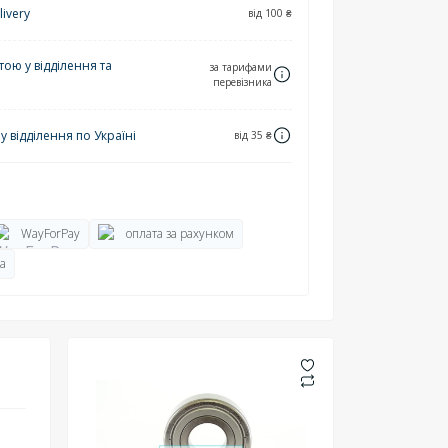
ivery
від 100 ₴
ю у відділення та
за тарифами
перевізника
 відділення по Україні
від 35 ₴
WayForPay
оплата за рахунком
а