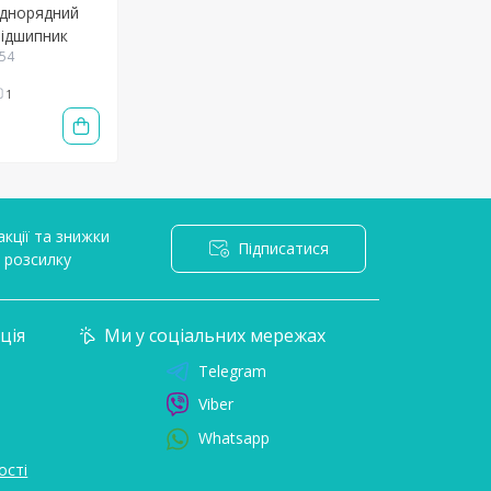
однорядний
підшипник
854
1
кції та знижки
Підписатися
l розсилку
ція
Ми у соціальних мережах
Telegram
Viber
Whatsapp
ості