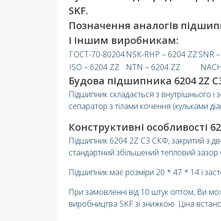
SKF.
Позначення аналогів підшип
і іншим виробникам:
ГОСТ-70-80204
NSK-RHP – 6204 ZZ
SNR –
ISO – 6204 ZZ
NTN – 6204 ZZ
NACHI
Будова підшипника 6204 2Z C
Підшипник складається з внутрішнього і 
сепаратор з тілами кочення (кульками діам
Конструктивні особливості 62
Підшипник 6204 2Z C3 СКФ, закритий з дв
стандартний збільшений тепловий зазор 
Підшипник має розміри 20 * 47 * 14 і зас
При замовленні від 10 штук оптом, Ви мо
виробництва SKF зі знижкою. Ціна встан