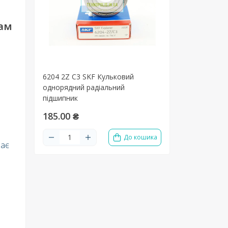
там
6204 2Z C3 SKF Кульковий
однорядний радіальний
підшипник
185.00 ₴
До кошика
має