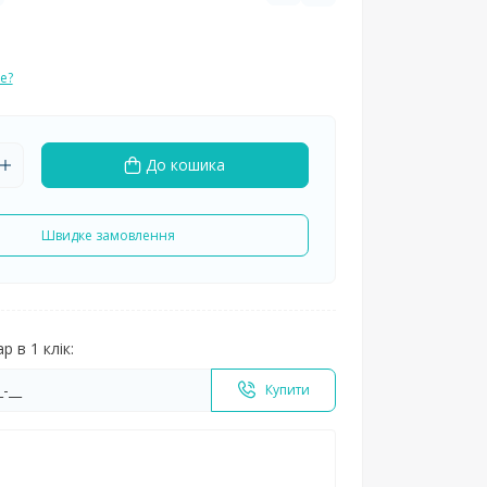
е?
До кошика
Швидке замовлення
 в 1 клік:
Купити