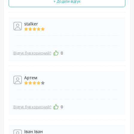
+ Додати відгук
stalker
Відгук був корисний?
0
Артем
Відгук був корисний?
0
Іван Іван