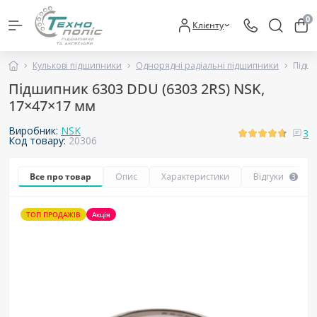
0
Клієнту
Кулькові підшипники
Однорядні радіальні підшипники
Підши
Підшипник 6303 DDU (6303 2RS) NSK,
17×47×17 мм
Виробник:
NSK
3
Код товару:
20306
Все про товар
Опис
Характеристики
Відгуки
3
ТОП ПРОДАЖІВ
Акція