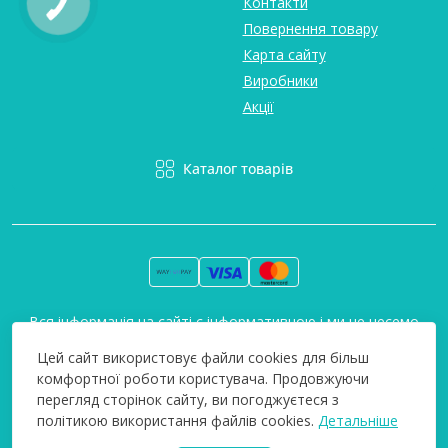
Контакти
Повернення товару
Карта сайту
Виробники
Акції
Каталог товарів
Вся інформація на сайті є інформативною і ми не несемо
відповідальність за будь-які неточності. Технополіс © 2008-
Цей сайт використовує файли cookies для більш
2026
комфортної роботи користувача. Продовжуючи
перегляд сторінок сайту, ви погоджуєтеся з
політикою використання файлів cookies.
Детальніше