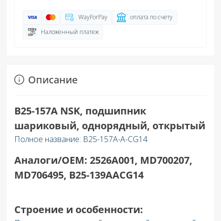
WayForPay
оплата по счету
Наложенный платеж
Описание
B25-157A NSK, п
одшипник
шариковый, однорядный, открытый
Полное название: B25-157A-A-CG14
Аналоги/OEM: 2526A001, MD700207,
MD706495, B25-139AACG14
Строение и особенности: