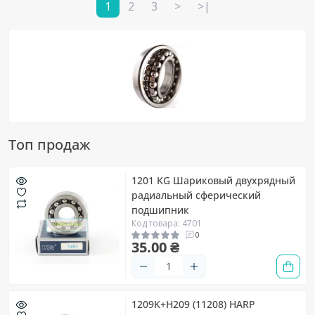
1
2
3
>
>|
Топ продаж
1201 KG Шариковый двухрядный
радиальный сферический
подшипник
Код товара: 4701
0
35.00 ₴
1209K+H209 (11208) HARP