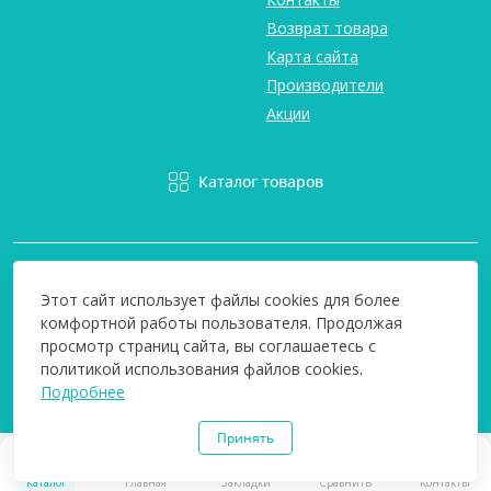
Возврат товара
Карта сайта
Производители
Акции
Каталог товаров
Этот сайт использует файлы cookies для более
комфортной работы пользователя. Продолжая
просмотр страниц сайта, вы соглашаетесь с
Вся информация на сайте информативна и мы не несем
политикой использования файлов cookies.
ответственность за любые неточности. Технополіс © 2008-
Подробнее
2026
Принять
0
0
Каталог
Главная
Закладки
Сравнить
Контакты