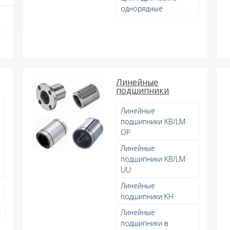
однорядные
Линейные
подшипники
е
Линейные
подшипники KB/LM
е
OP
Линейные
е
подшипники KB/LM
UU
е
Линейные
подшипники KH
с
Линейные
подшипники в