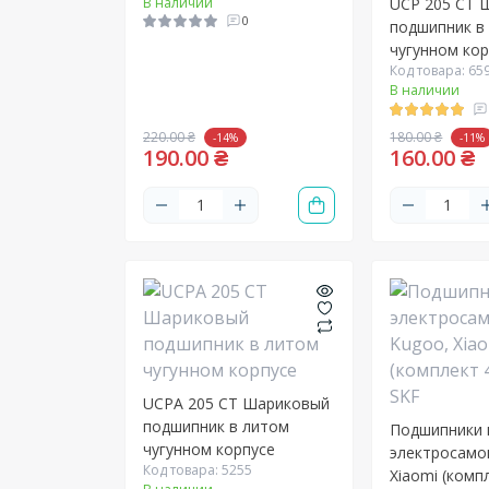
В наличии
UCP 205 CT 
0
подшипник в
чугунном ко
Код товара: 65
В наличии
220.00 ₴
180.00 ₴
-14%
-11%
190.00 ₴
160.00 ₴
UCPA 205 CT Шариковый
подшипник в литом
Подшипники 
чугунном корпусе
электросамо
Код товара: 5255
Xiaomi (компл