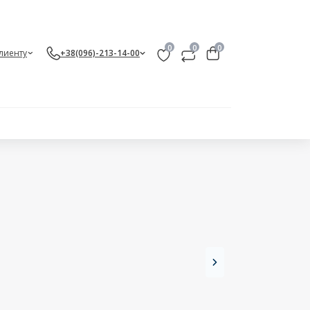
0
0
0
лиенту
+38(096)-213-14-00