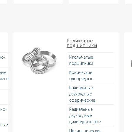
Роликовые
подшипники
но-
Игольчатые
подшипники
ные
Конические
иеся
однорядные
Радиальные
двухрядные
сферические
но-
Радиальные
двухрядные
цилиндрические
ьные
Цилиндрические