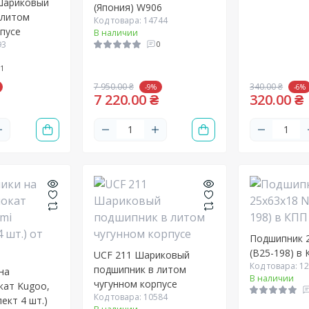
Шариковый
(Япония) W906
 литом
Код товара: 14744
рпусе
В наличии
93
0
1
7 950.00 ₴
340.00 ₴
-9%
-6%
7 220.00 ₴
320.00 ₴
Подшипник 
(B25-198) в
UCF 211 Шариковый
Код товара: 1
подшипник в литом
на
В наличии
чугунном корпусе
кат Kugoo,
Код товара: 10584
ект 4 шт.)