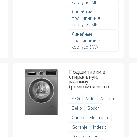
корпусе LMF
Линейные
подшипники в
корпусе LMK
Линейные
подшипники в
корпусе SMA
Подшипники в
стиральную
машину
(ремкомплекты)
AEG
Ardo
Ariston
Beko
Bosch
Candy
Electrolux
Gorenje
Indesit
LG
Samsung