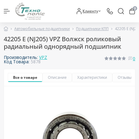
0
Клиенту
Автомобильные подшипники
Подшипники КПП
42205 E (NJ
42205 E (NJ205) VPZ Волжск роликовый
радиальный однорядный подшипник
Производитель:
VPZ
0
Код Товара:
5878
Все о товаре
Описание
Характеристики
Отзывы
0