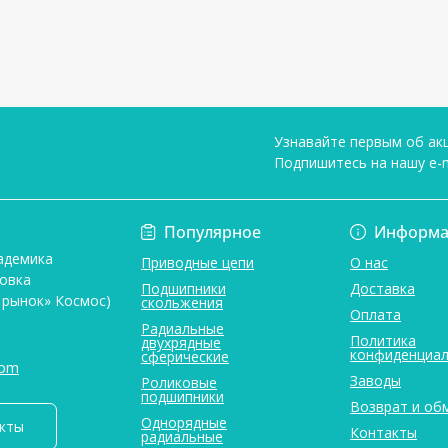
Узнавайте первым об акц
Подпишитесь на нашу e-m
Условия соглашени
Популярное
Информа
адемика
Приводные цепи
О нас
новка
Подшипники
Доставка
 рынок» Космос)
скольжения
Оплата
Радиальные
Политика
двухрядные
конфиденциал
сферические
com
Заводы
Роликовые
подшипники
Возврат и об
Однорядные
акты
Контакты
радиальные