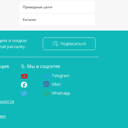
Candy
Приводные цепи
Electrolux
Каталог
Gorenje
Indesit
LG
иях и скидках
Подписаться
ail рассылку
Samsung
я
Siemens
ция
Мы в соцсетях
Whirlpool
Telegram
Viber
Whatsapp
ьности
мен