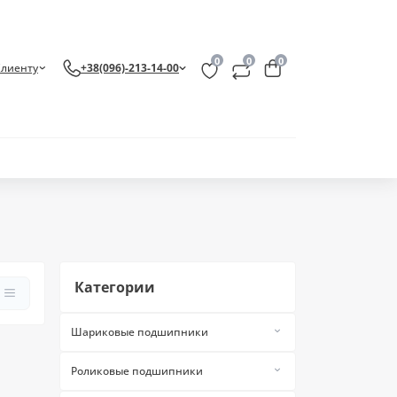
0
0
0
Клиенту
+38(096)-213-14-00
Категории
Шариковые подшипники
Двухрядные радиально-упорные
Роликовые подшипники
Двухрядные радиальные
Игольчатые подшипники