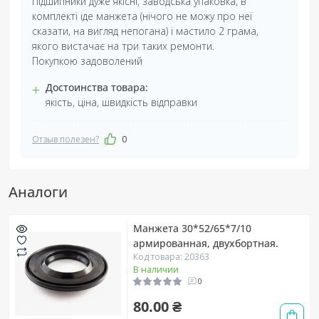
Підшипники дуже якісні, заводська упаковка, в
комплекті іде манжета (нічого не можу про неї
сказати, на вигляд непогана) і мастило 2 грама,
якого вистачає на три таких ремонти.
Покупкою задоволений
+
Достоинства товара:
якість, ціна, швидкість відправки
Отзыв полезен?
0
Аналоги
Манжета 30*52/65*7/10
армированная, двухбортная.
Код товара: 20363
В наличии
0
80.00 ₴