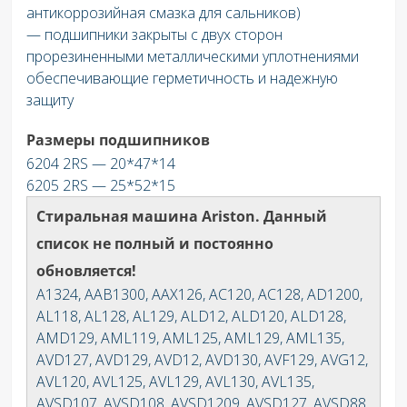
антикоррозийная смазка для сальников)
— подшипники закрыты с двух сторон
прорезиненными металлическими уплотнениями
обеспечивающие герметичность и надежную
защиту
Размеры подшипников
6204 2RS — 20*47*14
6205 2RS — 25*52*15
Стиральная машина Ariston. Данный
список не полный и постоянно
обновляется!
A1324, AAB1300, AAX126, AC120, AC128, AD1200,
AL118, AL128, AL129, ALD12, ALD120, ALD128,
AMD129, AML119, AML125, AML129, AML135,
AVD127, AVD129, AVD12, AVD130, AVF129, AVG12,
AVL120, AVL125, AVL129, AVL130, AVL135,
AVSD107, AVSD108, AVSD1209, AVSD127, AVSD88,