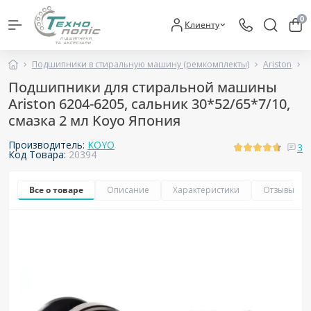
0
Клиенту
Подшипники в стиральную машину (ремкомплекты)
Ariston
П
Подшипники для стиральной машины
Ariston 6204-6205, сальник 30*52/65*7/10,
смазка 2 мл Koyo Япония
Производитель:
KOYO
3
Код Товара:
20394
Все о товаре
Описание
Характеристики
Отзывы
3