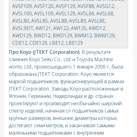
AVSF109, AVSF120, AVSF129, AVSF88, AVSG12,
AVSL100, AVSL109, AVSL129, AVSL66, AVSL68,
AVSL80, AVSL85, AVSL88, AVSL89, AVSL8E,
AVSL9EIT, AW121, AW122, AW125, AWD12,
AWD129, BWD12, BWD129, BWM12, BWM129,
CDE12, CDE129, LBE12, LBE129
Про Koyo (JTEKT Corporation).
В результате
слияния Koyo Seiko Co., Ltd. и Toyoda Machine
works, Ltd., произошедшего 1 января 2006 г., была
образована JTEKT Corporation. Koyo является
маркой подшипников, функционирующей в рамках
JTEKT Corporation. Заводы Koyo расположенные в
Японии, Германии, Нидерландах и др. странах
проектируют и производят необычайно широкий
спектр изделий, начиная от подшипников самых
крупных размеров, внешние диаметры которых
достигают семи метров, и заканчивая самыми
маленькими подшипниками с внутренним