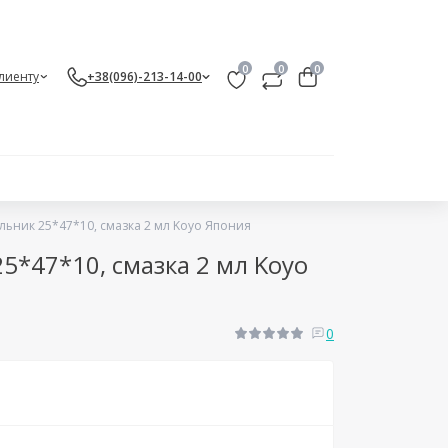
0
0
0
лиенту
+38(096)-213-14-00
льник 25*47*10, смазка 2 мл Koyo Япония
5*47*10, смазка 2 мл Koyo
0