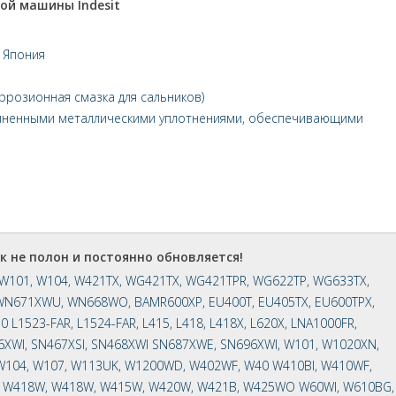
ой машины Indesit
 Япония
ррозионная смазка для сальников)
зиненными металлическими уплотнениями, обеспечивающими
ок не полон и постоянно обновляется!
, W101, W104, W421TX, WG421TX, WG421TPR, WG622TP, WG633TX,
WN671XWU, WN668WO, BAMR600XP, EU400T, EU405TX, EU600TPX,
 L1523-FAR, L1524-FAR, L415, L418, L418X, L620X, LNA1000FR,
66XWI, SN467XSI, SN468XWI SN687XWE, SN696XWI, W101, W1020XN,
W104, W107, W113UK, W1200WD, W402WF, W40 W410BI, W410WF,
 W418W, W418W, W415W, W420W, W421B, W425WO W60WI, W610BG,