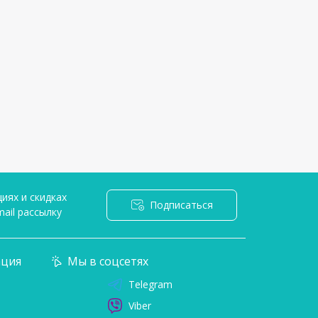
иях и скидках
Подписаться
ail рассылку
я
ция
Мы в соцсетях
Telegram
Viber