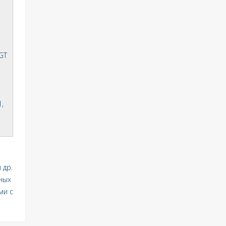
GT
,
 др.
ных
ми с