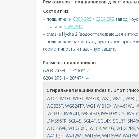
Ремкомплект подшипников для стиральн
Состоит из:
– подшипники
6203 2RS
/
6204 2RS
завод Koyo
– сальник
25*47*10
– смазка Hydra 2 (водоотталкивающая антико
– подшипники закрыты с двух сторон проре
герметичность и надежную защиту.
Размеры подшипников
6203 2RSH – 17*40*12
6204 2RSH – 20*47*14
Стиральная машина
Indesit
. Этот спис
W104, W43T, W63T, W83TK, W81, W84T, W93T
WG635T, WG824TP, WG1 WI81EX, WN461WU, 
IW460D, IW860D, IW860XD, IWB6085CIS, IWB610
LNA856FR, SGL4S, SGL4T, SGL4X, SGL6T, SN4
W1023WF, W1030XD, W103, W103, W1042BF, 
W411BH, W412WF, W415W, W416WW, W418W,