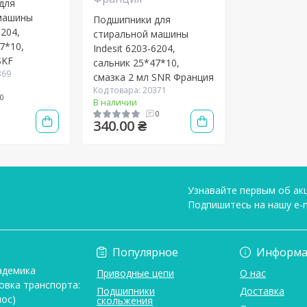
для
машины
Подшипники для
6204,
стиральной машины
7*10,
Indesit 6203-6204,
SKF
сальник 25*47*10,
369
смазка 2 мл SNR Франция
Код товара: 20371
0
В наличии
0
340.00 ₴
Узнавайте первым об акц
Подпишитесь на нашу e-m
Условия соглашени
Популярное
Информа
адемика
Приводные цепи
О нас
овка транспорта:
Подшипники
Доставка
ос)
скольжения