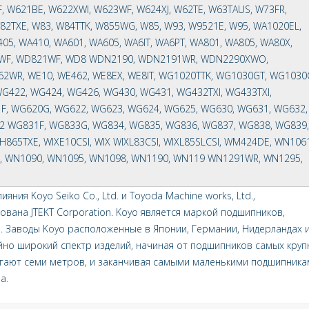
, W621BE, W622XWI, W623WF, W624XJ, W62TE, W63TAUS, W73FR,
2TXE, W83, W84TTK, W855WG, W85, W93, W9521E, W95, WA1020EL,
05, WA410, WA601, WA605, WA6IT, WA6PT, WA801, WA805, WA80X,
25WF, WD821WF, WD8 WDN2190, WDN2191WR, WDN2290XWO,
R, WE10, WE462, WE8EX, WE8IT, WG1020TTK, WG1030GT, WG1030
G422, WG424, WG426, WG430, WG431, WG432TXI, WG433TXI,
F, WG620G, WG622, WG623, WG624, WG625, WG630, WG631, WG632,
2 WG831F, WG833G, WG834, WG835, WG836, WG837, WG838, WG839,
865TXE, WIXE10CSI, WIX WIXL83CSI, WIXL85SLCSI, WM424DE, WN1061
, WN1090, WN1095, WN1098, WN1190, WN119 WN1291WR, WN1295,
ияния Koyo Seiko Co., Ltd. и Toyoda Machine works, Ltd.,
ована JTEKT Corporation. Koyo является маркой подшипников,
. Заводы Koyo расположенные в Японии, Германии, Нидерландах и
но широкий спектр изделий, начиная от подшипников самых круп
гают семи метров, и заканчивая самыми маленькими подшипника
а.