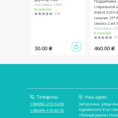
Подшипники 
Код товара: 19661
стиральной 
В наличии
Indesit 6203-
0
сальник 25*4
смазка 2 мл 
Код товара: 20
В наличии
30.00 ₴
460.00 ₴
Телефоны:
Наш адрес
+38(096)-213-14-00
Запорожье, улица Ак
Карпинского 8 (остан
+38(099)-173-60-55
«Южный рынок» Косм