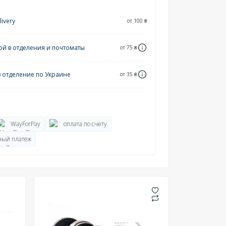
ivery
от 100 ₴
ой в отделения и почтоматы
от 75 ₴
в отделение по Украине
от 35 ₴
WayForPay
оплата по счету
ый платеж