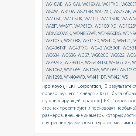
W618WE, W618WI, W619XWI, W61TXDI, W620EF
W80WI, W810W W821BB, W822XD, W823WF, W8
WA1050, WA105UK, WA10IT, WA115UK, WA WA4
WA8IT, WA8PT, WAP61EX, WD1001XD, WD10
WDN860WSK, WDN865WF, WDN960BG, WDN962W
WG1035, WG1038, WG1130, WG420, WG421, W
WG436TXP, WG43TXGI, WG42 WG530TI, WG531
WG634, WG636, WG67, WG820G, WG822, WG8
WG924G, WG931TF, WGS434TXI, WH665TXE, WH
WN1062, WN1065, WN1066, WN1069, WN1090
WN1298, WN404WO, WN411BF, WN421WS
Про Koyo (JTEKT Corporation).
В результате сл
произошедшего 1 января 2006 г., была образ
функционирующей в рамках JTEKT Corporation
странах проектируют и производят необычай
размеров, внешние диаметры которых дости
внутренним диаметром на уровне миллиметр