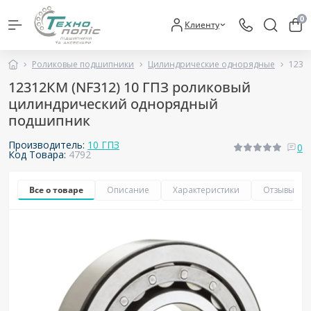
0
Клиенту
Роликовые подшипники
Цилиндрические однорядные
1231
12312КМ (NF312) 10 ГПЗ роликовый
цилиндрический однорядный
подшипник
Производитель:
10 ГПЗ
0
Код Товара:
4792
Все о товаре
Описание
Характеристики
Отзывы
0