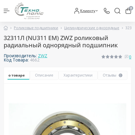
0
Клиенту
Роликовые подшипники
Цилиндрические однорядные
3231
32311Л (NU311 EM) ZWZ роликовый
радиальный однорядный подшипник
Производитель:
ZWZ
0
Код Товара:
4662
Все о товаре
Описание
Характеристики
Отзывы
0