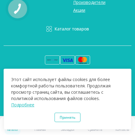
Производители
Акции
Каталог товаров
Вся информация на сайте информативна и мы не несем
Этот сайт использует файлы cookies для более
ответственность за любые неточности. Технополіс © 2008-
комфортной работы пользователя. Продолжая
2026
просмотр страниц сайта, вы соглашаетесь с
политикой использования файлов cookies.
Подробнее
Принять
0
0
Каталог
Главная
Закладки
Сравнить
Контакты