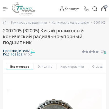
0
Клиенту
Роликовые подшипники
Конические однорядные
2007105 (
2007105 (32005) Китай роликовый
конический радиально-упорный
подшипник
Производитель:
CT
0
Код Товара:
6152
Все о товаре
Описание
Характеристики
Отзывы
0