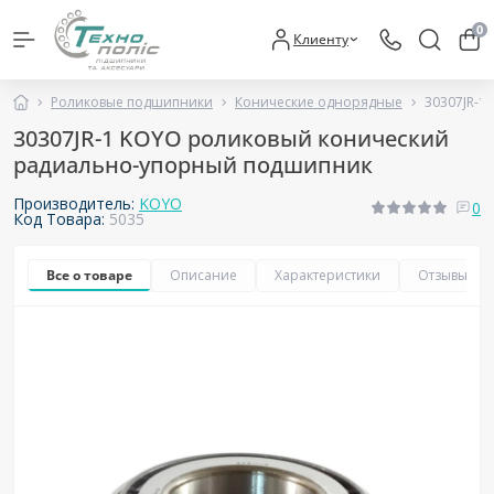
0
Клиенту
Роликовые подшипники
Конические однорядные
30307JR-1
30307JR-1 KOYO роликовый конический
радиально-упорный подшипник
Производитель:
KOYO
0
Код Товара:
5035
Все о товаре
Описание
Характеристики
Отзывы
0