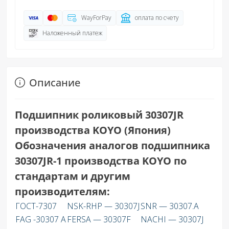
WayForPay
оплата по счету
Наложенный платеж
Описание
Подшипник роликовый 30307JR
производства KOYO (Япония)
Обозначения аналогов подшипника
30307JR-1 производства KOYO по
стандартам и другим
производителям:
ГОСТ-7307
NSK-RHP — 30307J
SNR — 30307.A
FAG -30307 A
FERSA — 30307F
NACHI — 30307J