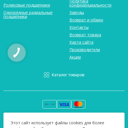
Политика
Роликовые подшипники
конфиденциальности
Однорядные радиальные
Заводы
подшипники
Возврат и обмен
Контакты
Возврат товара
Карта сайта
Производители
Акции
Каталог товаров
Вся информация на сайте информативна и мы не несем
Этот сайт использует файлы cookies для более
ответственность за любые неточности. Технополіс © 2008-