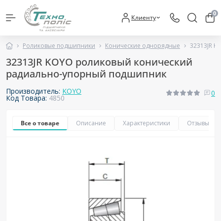
0
Клиенту
Роликовые подшипники
Конические однорядные
32313JR 
32313JR KOYO роликовый конический
радиально-упорный подшипник
Производитель:
KOYO
0
Код Товара:
4850
Все о товаре
Описание
Характеристики
Отзывы
0