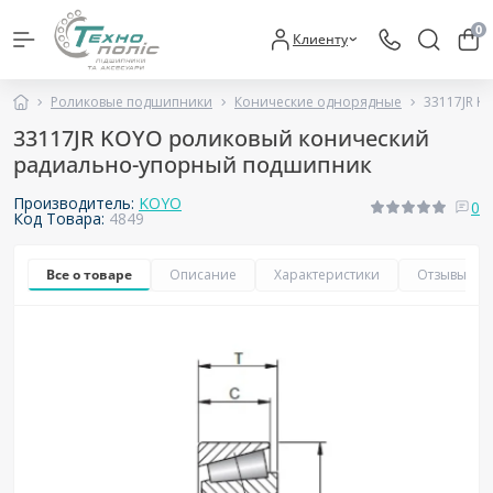
0
Клиенту
Роликовые подшипники
Конические однорядные
33117JR 
33117JR KOYO роликовый конический
радиально-упорный подшипник
Производитель:
KOYO
0
Код Товара:
4849
Все о товаре
Описание
Характеристики
Отзывы
0