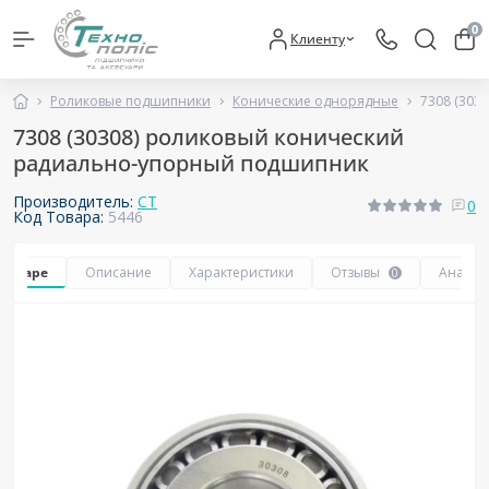
0
Клиенту
Роликовые подшипники
Конические однорядные
7308 (303
7308 (30308) роликовый конический
радиально-упорный подшипник
Производитель:
CT
0
Код Товара:
5446
 товаре
Описание
Характеристики
Отзывы
Аналог
0