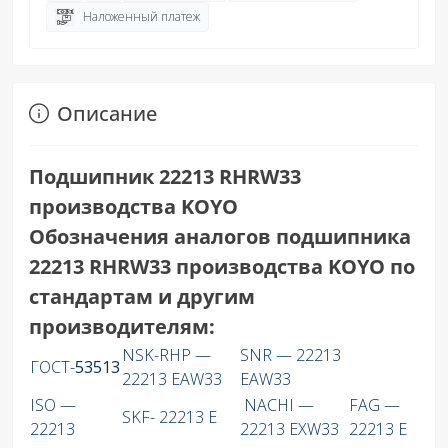
Наложенный платеж
Описание
Подшипник 22213 RHRW33
производства KOYO
Обозначения аналогов подшипника
22213 RHRW33 производства KOYO по
стандартам и другим
производителям:
NSK-RHP —
SNR — 22213
ГОСТ-
53513
22213 EAW33
EAW33
ISO —
NACHI —
FAG —
SKF- 22213 E
22213
22213 EXW33
22213 E