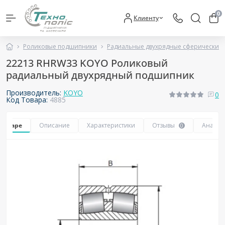
0
Клиенту
Роликовые подшипники
Радиальные двухрядные сферические
22213 RHRW33 KOYO Роликовый
радиальный двухрядный подшипник
Производитель:
KOYO
0
Код Товара:
4885
 товаре
Описание
Характеристики
Отзывы
Аналог
0