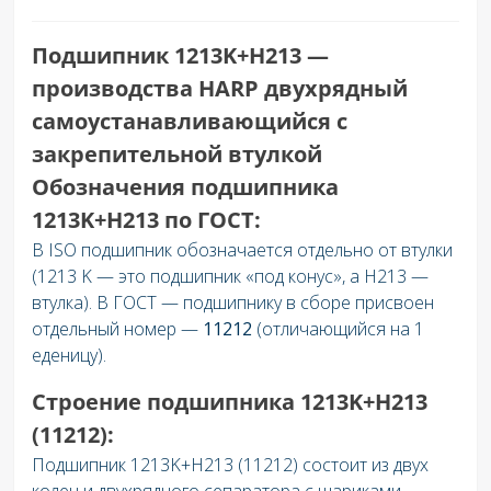
Подшипник 1213K+H213 —
производства HARP д
вухрядный
самоустанавливающийся
с
закрепительной втулкой
Обозначения подшипника
1213K+H213 по ГОСТ:
В ISO подшипник обозначается отдельно от втулки
(1213 K — это подшипник «под конус», а H213 —
втулка). В ГОСТ — подшипнику в сборе присвоен
отдельный номер —
11212
(отличающийся на 1
еденицу).
Строение подшипника 1213K+H213
(11212):
Подшипник 1213K+H213 (11212) состоит из двух
колец и двухрядного сепаратора с шариками.