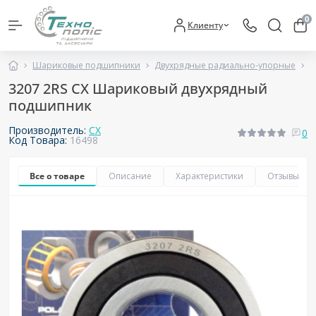
0
Клиенту
Шариковые подшипники
Двухрядные радиально-упорные
3
3207 2RS CX Шариковый двухрядный
подшипник
Производитель:
CX
0
Код Товара:
16498
Все о товаре
Описание
Характеристики
Отзывы
0