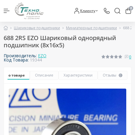
0
Клиенту
Шариковые подшипники
Миниатюрные подшипники
688 2
688 2RS EZO Шариковый однорядный
подшипник (8х16х5)
Производитель:
EZO
0
Код Товара:
19344
Все о товаре
Описание
Характеристики
Отзывы
0