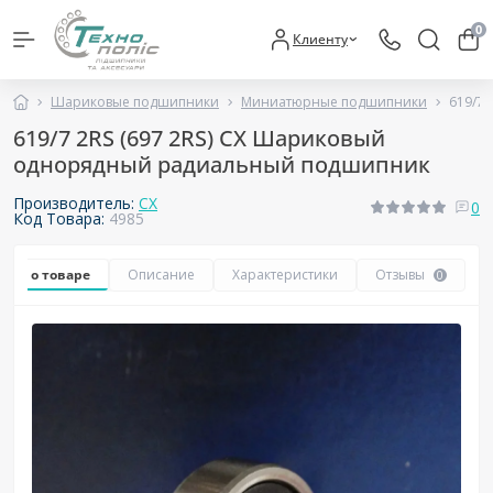
0
Клиенту
Шариковые подшипники
Миниатюрные подшипники
619/7
619/7 2RS (697 2RS) CX Шариковый
однорядный радиальный подшипник
Производитель:
CX
0
Код Товара:
4985
Все о товаре
Описание
Характеристики
Отзывы
0