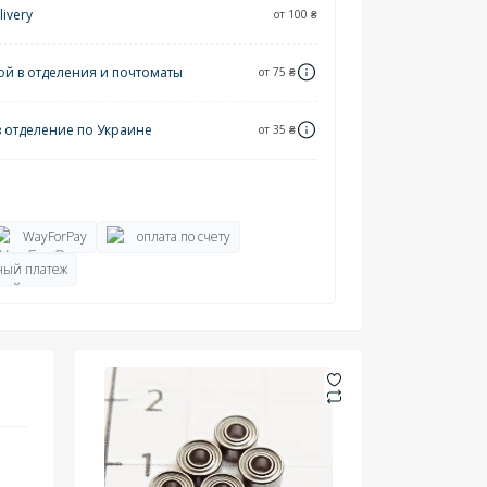
ivery
от 100 ₴
ой в отделения и почтоматы
от 75 ₴
в отделение по Украине
от 35 ₴
WayForPay
оплата по счету
ый платеж