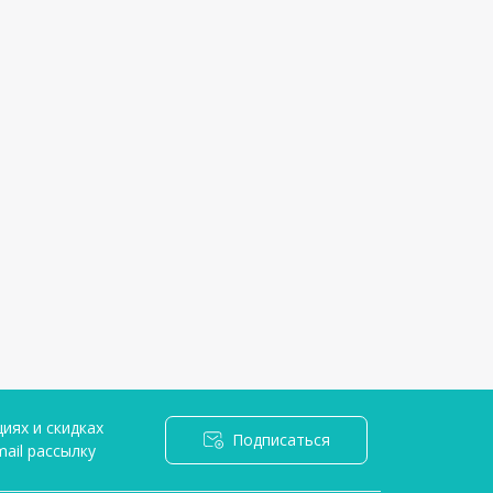
иях и скидках
Подписаться
ail рассылку
я