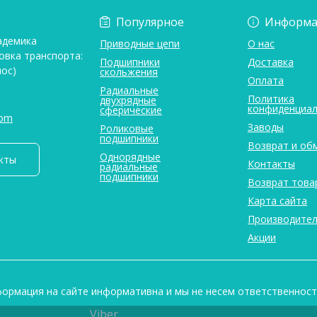
Популярное
Информа
адемика
Приводные цепи
О нас
овка транспорта:
Подшипники
Доставка
ос)
скольжения
Оплата
Радиальные
Политика
двухрядные
конфиденциал
сферические
com
Заводы
Роликовые
подшипники
Возврат и об
Однорядные
кты
Контакты
радиальные
подшипники
Возврат това
Карта сайта
Производите
Акции
формация на сайте информативна и мы не несем ответственность
Viber