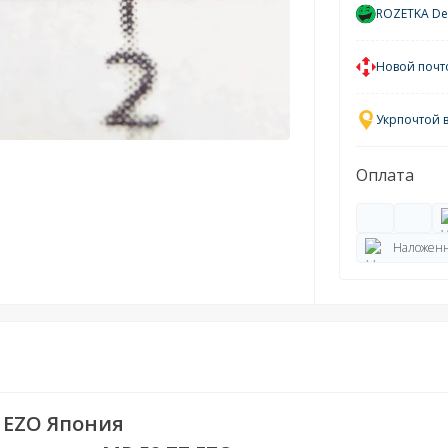
ROZETKA Del
Новой почт
Укрпочтой 
Оплата
Наложенн
EZO Япония