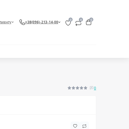
0
0
0
лиенту
+38(096)-213-14-00
0