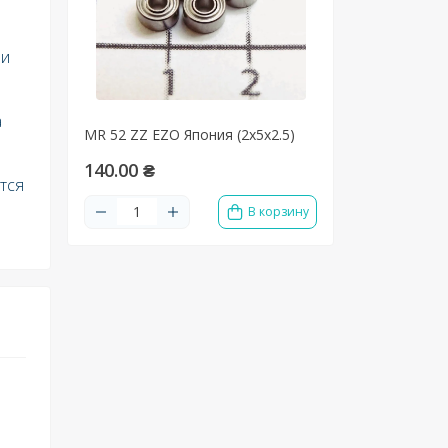
ми
а
MR 52 ZZ EZO Япония (2х5х2.5)
140.00 ₴
тся
В корзину