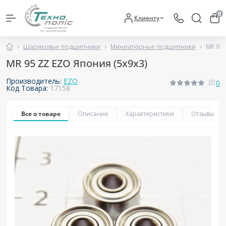
0
Клиенту
Шариковые подшипники
Миниатюрные подшипники
MR 95 
MR 95 ZZ EZO Япония (5х9х3)
Производитель:
EZO
0
Код Товара:
17158
Все о товаре
Описание
Характеристики
Отзывы
0