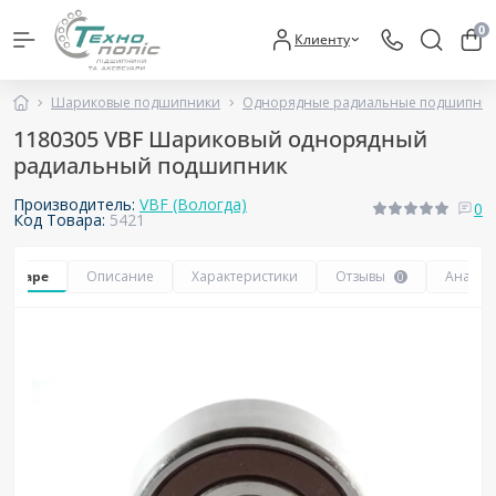
0
Клиенту
Шариковые подшипники
Однорядные радиальные подшипни
1180305 VBF Шариковый однорядный
радиальный подшипник
Производитель:
VBF (Вологда)
0
Код Товара:
5421
 товаре
Описание
Характеристики
Отзывы
Аналог
0