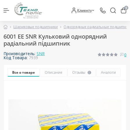
0
Клиенту
Шариковые подшипники
Однорядные радиальные подшипни
6001 EE SNR Кульковий однорядний
радіальний підшипник
Производитель:
SNR
0
Код Товара:
7939
Все о товаре
Описание
Отзывы
Аналоги
0