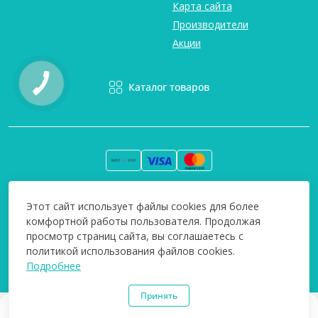
Карта сайта
Производители
Акции
Каталог товаров
Вся информация на сайте информативна и мы не несем
Этот сайт использует файлы cookies для более
ответственность за любые неточности. Технополіс © 2008-
комфортной работы пользователя. Продолжая
2026
просмотр страниц сайта, вы соглашаетесь с
политикой использования файлов cookies.
Подробнее
Принять
0
0