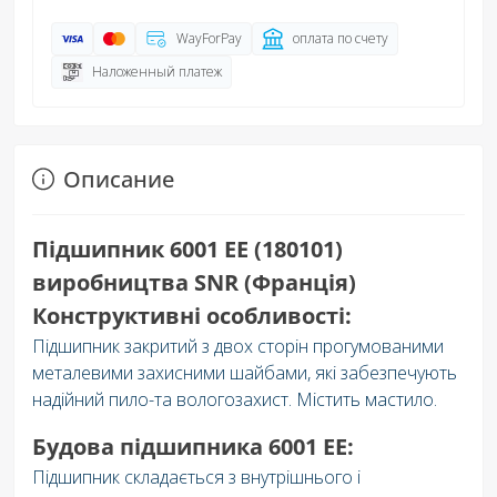
WayForPay
оплата по счету
Наложенный платеж
Описание
Підшипник 6001 EE (180101)
виробництва SNR (Франція)
Конструктивні особливості:
Підшипник закритий з двох сторін прогумованими
металевими захисними шайбами, які забезпечують
надійний пило-та вологозахист. Містить мастило.
Будова підшипника 6001 EE:
Підшипник складається з внутрішнього і