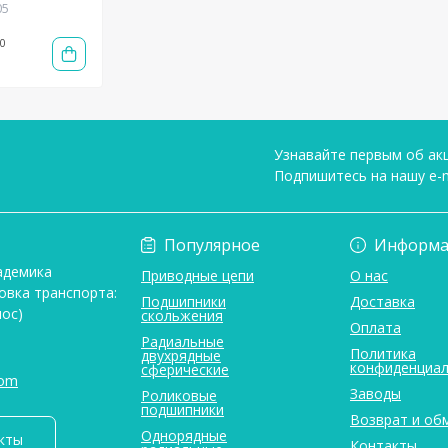
05
0
Узнавайте первым об акц
Подпишитесь на нашу e-m
Условия соглашени
Популярное
Информа
адемика
Приводные цепи
О нас
овка транспорта:
Подшипники
Доставка
ос)
скольжения
Оплата
Радиальные
Политика
двухрядные
конфиденциал
сферические
com
Заводы
Роликовые
подшипники
Возврат и об
Однорядные
кты
Контакты