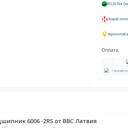
ROZETKA Del
Новой почт
Укрпочтой 
Оплата
Наложенн
одшипник
6006 -2RS
от BBC Латвия