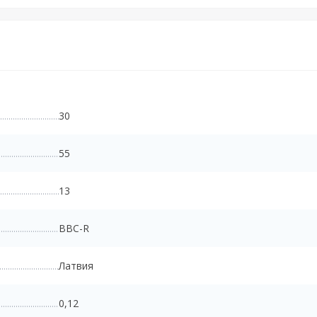
30
55
13
BBC-R
Латвия
0,12