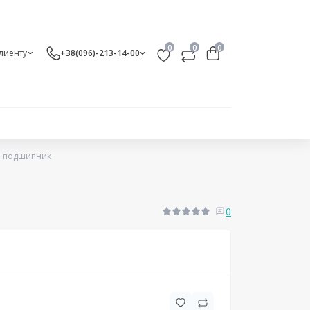
0
0
0
лиенту
+38(096)-213-14-00
й подшипник
0