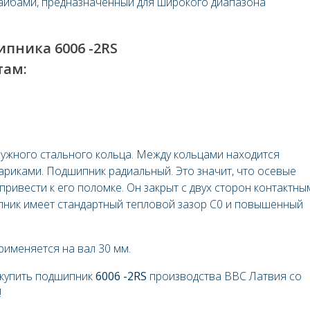
айбами, предназначенный для широкого диапазона
шипника
6006 -2RS
там:
ружного стального кольца. Между кольцами находится
ариками. Подшипник радиальный. Это значит, что осевые
 привести к его поломке. Он закрыт с двух сторон контактны
пник имеет стандартный тепловой зазор C0 и повышенный
рименяется на вал 30
мм.
 купить подшипник
6006 -2RS
производства BBC Латвия со
!