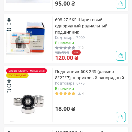
95.00 ₴
608 2Z SKF Шариковый
однорядный радиальный
подшипник
Код товара: 7009
В наличии
0
125.00 ₴
-4%
120.00 ₴
Подшипник 608 2RS (размер
Більша кількість - менша ціна!
ТОП ПРОДАЖІВ
8*22*7), шариковый однорядный
Код товара: 6778
В наличии
4
18.00 ₴