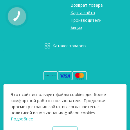
Возврат товара
Карта сайта
Производители
Акции
Каталог товаров
Вся информация на сайте информативна и мы не несем
Этот сайт использует файлы cookies для более
ответственность за любые неточности. Технополіс © 2008-
комфортной работы пользователя. Продолжая
2026
просмотр страниц сайта, вы соглашаетесь с
политикой использования файлов cookies.
Подробнее