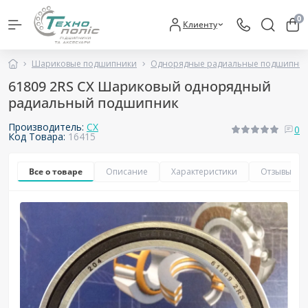
0
Клиенту
Шариковые подшипники
Однорядные радиальные подшипни
61809 2RS CX Шариковый однорядный
радиальный подшипник
Производитель:
CX
0
Код Товара:
16415
Все о товаре
Описание
Характеристики
Отзывы
0