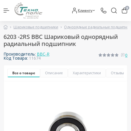
0
Клиенту
Шариковые подшипники
Однорядные радиальные подшипни
6203 -2RS BBC Шариковый однорядный
радиальный подшипник
Производитель:
BBC-R
0
Код Товара:
11674
Все о товаре
Описание
Характеристики
Отзывы
0